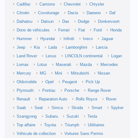
Cadillac
Camions
Chevrolet
Chrysler
Citroën
Covoiturage
Dacia
Daewoo
Daf
Daihatsu
Datsun
Dax
Dodge
Donkervoort
Dons de véhicules
Ferrari
Fiat
Ford
Honda
Hummer
Hyundai
Infiniti
Iveco
Jaguar
Jeep
Kia
Lada
Lamborghini
Lancia
Land Rover
Lexus
LINCOLN continental
Logan
Lomax
Lotus
Maserati
Mazda
Mercedes
Mercury
MG
Mini
Mitsubishi
Nissan
Oldsmobile
Opel
Peugeot
Pick Up
Plymouth
Pontiac
Porsche
Range Rover
Renault
Reparation Auto
Rolls Royce
Rover
Saab
Seat
Simca
Skoda
Smart
Spyker
Ssangyong
Subaru
Suzuki
Tesla
Top affaire
Toyota
Triumph
Utilitaires
Véhicule de collection
Voitures Sans Permis