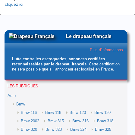
cliquez ici
Le drapeau français
Plus d'informations
Lutte contre les escroqueries, annonces certifiées
reconnaissables par le drapeau français.
Cette certification
ne sera possible que si l'annonceur est localisé en France.
LES RUBRIQUES
Auto
Bmw
Bmw 116
Bmw 118
Bmw 120
Bmw 130
Bmw 2002
Bmw 315
Bmw 316
Bmw 318
Bmw 320
Bmw 323
Bmw 324
Bmw 325