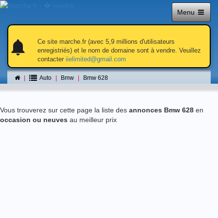
Menu
notifications
notifications
Ce site marche.fr (avec 5,9 millions d'utilisateurs
enregistriés) et le nom de domaine sont à vendre. Veuillez
contacter
iielimited@gmail.com
Bmw 628
Auto
Bmw
Bmw 628
Vous trouverez sur cette page la liste des
annonces Bmw 628
en
occasion ou neuves
au meilleur prix