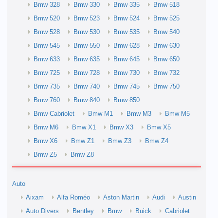
Bmw 328
Bmw 330
Bmw 335
Bmw 518
Bmw 520
Bmw 523
Bmw 524
Bmw 525
Bmw 528
Bmw 530
Bmw 535
Bmw 540
Bmw 545
Bmw 550
Bmw 628
Bmw 630
Bmw 633
Bmw 635
Bmw 645
Bmw 650
Bmw 725
Bmw 728
Bmw 730
Bmw 732
Bmw 735
Bmw 740
Bmw 745
Bmw 750
Bmw 760
Bmw 840
Bmw 850
Bmw Cabriolet
Bmw M1
Bmw M3
Bmw M5
Bmw M6
Bmw X1
Bmw X3
Bmw X5
Bmw X6
Bmw Z1
Bmw Z3
Bmw Z4
Bmw Z5
Bmw Z8
Auto
Aixam
Alfa Roméo
Aston Martin
Audi
Austin
Auto Divers
Bentley
Bmw
Buick
Cabriolet