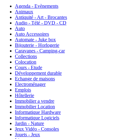
Agenda - Evènements
Animaux
Antiquité - Art - Brocantes
Audio - Télé - DVD - CD
Auto
Auto Accessoires
Automate - Juke box
Bijouterie - Horlogerie
Caravanes - Camping-car
Collections
Colocation
Cours - Etude
Développement durable
Echange de maisons
Electroménager
Emplois
Hôtellerie
Immobilier a vendre
Immobilier Location
Informatique Hardware
Informatique Logiciels
Jardin - Nature
Jeux Vidéo - Consoles
Jouets - Jeux