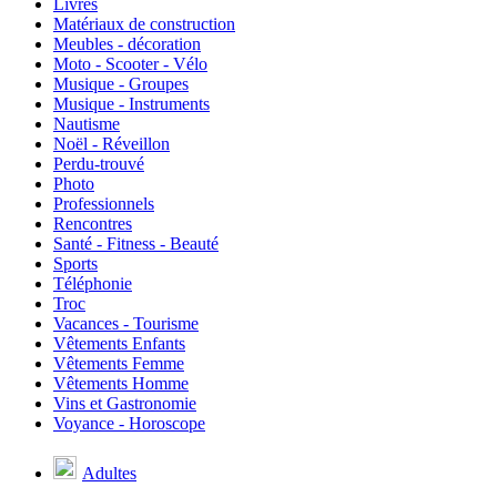
Livres
Matériaux de construction
Meubles - décoration
Moto - Scooter - Vélo
Musique - Groupes
Musique - Instruments
Nautisme
Noël - Réveillon
Perdu-trouvé
Photo
Professionnels
Rencontres
Santé - Fitness - Beauté
Sports
Téléphonie
Troc
Vacances - Tourisme
Vêtements Enfants
Vêtements Femme
Vêtements Homme
Vins et Gastronomie
Voyance - Horoscope
Adultes