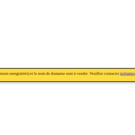
sateurs enregistriés) et le nom de domaine sont à vendre. Veuillez contacter
iielimit