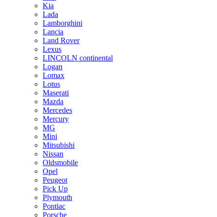
Kia
Lada
Lamborghini
Lancia
Land Rover
Lexus
LINCOLN continental
Logan
Lomax
Lotus
Maserati
Mazda
Mercedes
Mercury
MG
Mini
Mitsubishi
Nissan
Oldsmobile
Opel
Peugeot
Pick Up
Plymouth
Pontiac
Porsche