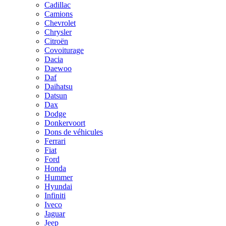
Cadillac
Camions
Chevrolet
Chrysler
Citroën
Covoiturage
Dacia
Daewoo
Daf
Daihatsu
Datsun
Dax
Dodge
Donkervoort
Dons de véhicules
Ferrari
Fiat
Ford
Honda
Hummer
Hyundai
Infiniti
Iveco
Jaguar
Jeep