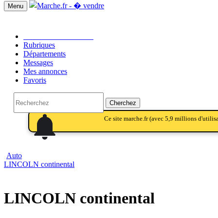
Menu
Passer une annonce!!
Rubriques
Départements
Messages
Mes annonces
Favoris
notifications
Cherchez
notifications_active
notifications
Ce site marche.fr (avec 5,9 millions d'utili
Auto
LINCOLN continental
LINCOLN continental