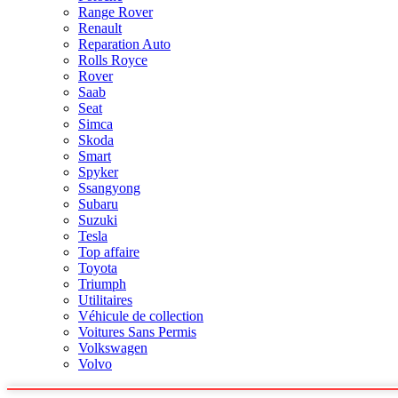
Range Rover
Renault
Reparation Auto
Rolls Royce
Rover
Saab
Seat
Simca
Skoda
Smart
Spyker
Ssangyong
Subaru
Suzuki
Tesla
Top affaire
Toyota
Triumph
Utilitaires
Véhicule de collection
Voitures Sans Permis
Volkswagen
Volvo