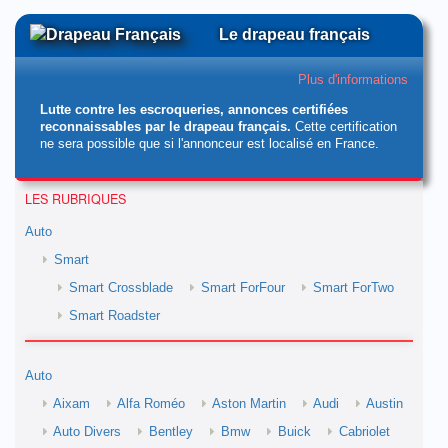
Le drapeau français
Plus d'informations
Lutte contre les escroqueries, annonces certifiées
reconnaissables par le drapeau français.
Cette certification
ne sera possible que si l'annonceur est localisé en France.
LES RUBRIQUES
Auto
Smart
Smart Crossblade
Smart ForFour
Smart ForTwo
Smart Roadster
Auto
Aixam
Alfa Roméo
Aston Martin
Audi
Austin
Auto Divers
Bentley
Bmw
Buick
Cabriolet