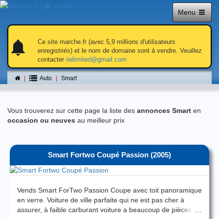
Menu
notifications
notifications
Ce site marche.fr (avec 5,9 millions d'utilisateurs
enregistriés) et le nom de domaine sont à vendre. Veuillez
contacter
iielimited@gmail.com
Smart
Auto
Smart
Vous trouverez sur cette page la liste des
annonces Smart
en
occasion ou neuves
au meilleur prix
Smart Fortwo Coupé Passion
(2005)
Vends Smart ForTwo Passion Coupe avec toit panoramique
en verre. Voiture de ville parfaite qui ne est pas cher à
assurer, à faible carburant voiture a beaucoup de pièces