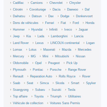
Cadillac
Camions
Chevrolet
Chrysler
Citroën
Covoiturage
Dacia
Daewoo
Daf
Daihatsu
Datsun
Dax
Dodge
Donkervoort
Dons de véhicules
Ferrari
Fiat
Ford
Honda
Hummer
Hyundai
Infiniti
Iveco
Jaguar
Jeep
Kia
Lada
Lamborghini
Lancia
Land Rover
Lexus
LINCOLN continental
Logan
Lomax
Lotus
Maserati
Mazda
Mercedes
Mercury
MG
Mini
Mitsubishi
Nissan
Oldsmobile
Opel
Peugeot
Pick Up
Plymouth
Pontiac
Porsche
Range Rover
Renault
Reparation Auto
Rolls Royce
Rover
Saab
Seat
Simca
Skoda
Smart
Spyker
Ssangyong
Subaru
Suzuki
Tesla
Top affaire
Toyota
Triumph
Utilitaires
Véhicule de collection
Voitures Sans Permis