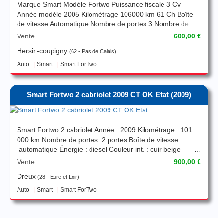
Marque Smart Modèle Fortwo Puissance fiscale 3 Cv
Année modèle 2005 Kilométrage 106000 km 61 Ch Boîte
de vitesse Automatique Nombre de portes 3 Nombre de
place(s) 2 Date de première mise en circulation 05/2005
Vente
600,00 €
État du véhicule Non endommagé bouble des clés CT OK
Hersin-coupigny
62 - Pas de Calais
Auto
Smart
Smart ForTwo
Smart Fortwo 2 cabriolet 2009 CT OK Etat
(2009)
Smart Fortwo 2 cabriolet Année : 2009 Kilométrage : 101
000 km Nombre de portes :2 portes Boîte de vitesse
:automatique Énergie : diesel Couleur int. : cuir beige
Couleur extérieure : gris metal double des clés CT OK Etat
Vente
900,00 €
parfait
Dreux
28 - Eure et Loir
Auto
Smart
Smart ForTwo