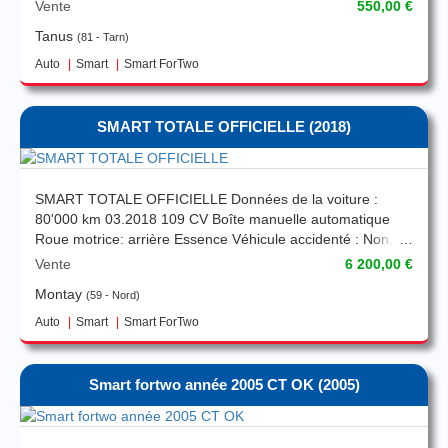
d'usure et de nouveaux sont traités très bien. Il comprenait
Vente
550,00 €
deux racks de ski et de vélo !! Effet: 61 ch Carburant:
Tanus
81 - Tarn
Essence Boîte de vitesse: Machine Wheel Drive: Roues
motrices arrière Couleur: Gris Nombre de places: 2. CT OK
Auto
Smart
Smart ForTwo
SMART TOTALE OFFICIELLE
(2018)
SMART TOTALE OFFICIELLE Données de la voiture :
80'000 km 03.2018 109 CV Boîte manuelle automatique
Roue motrice: arrière Essence Véhicule accidenté : Non,
non. Cylindrée : 898 cm 3 Cylindres : 3 Couleur extérieure :
Vente
6 200,00 €
Gris Couleur intérieure : noir Portes : 3 Places assises : 2
Montay
59 - Nord
Contrôle technique à jour
Auto
Smart
Smart ForTwo
Smart fortwo année 2005 CT OK
(2005)