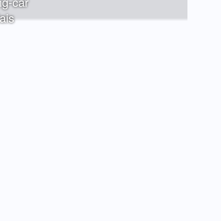
g-car
ais