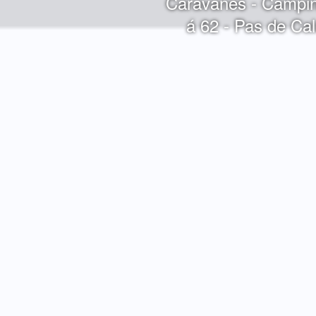
Caravanes - Campin
á 62 - Pas de Cal