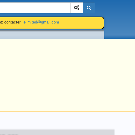
Cherchez
lez contacter
iielimited@gmail.com