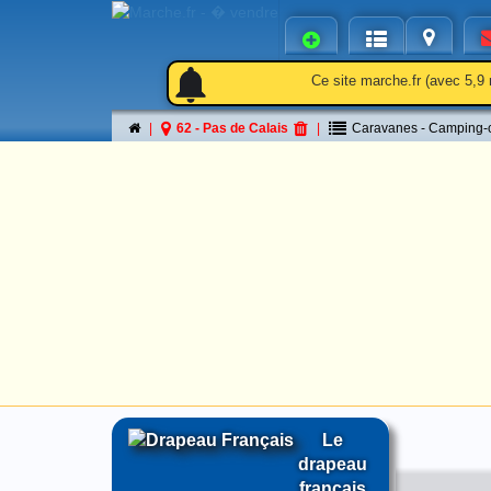
notifications
notifications
Ce site marche.fr (avec 5,9 
62 - Pas de Calais
Caravanes - Camping-
Le
drapeau
français