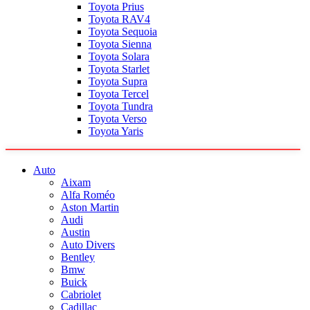
Toyota Prius
Toyota RAV4
Toyota Sequoia
Toyota Sienna
Toyota Solara
Toyota Starlet
Toyota Supra
Toyota Tercel
Toyota Tundra
Toyota Verso
Toyota Yaris
Auto
Aixam
Alfa Roméo
Aston Martin
Audi
Austin
Auto Divers
Bentley
Bmw
Buick
Cabriolet
Cadillac