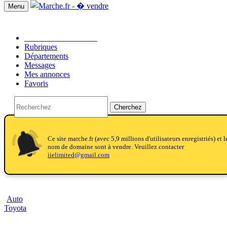
Menu
Passer une annonce!!
Rubriques
Départements
Messages
Mes annonces
Favoris
Cherchez
notifications
notifications
Ce site marche.fr (avec 5,9 millions d'utilisateurs enregistriés) et l
nom de domaine sont à vendre. Veuillez contacter
iielimited@gmail.com
Auto
Toyota