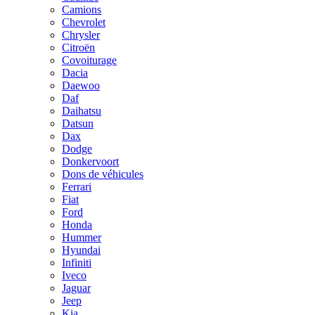
Camions
Chevrolet
Chrysler
Citroën
Covoiturage
Dacia
Daewoo
Daf
Daihatsu
Datsun
Dax
Dodge
Donkervoort
Dons de véhicules
Ferrari
Fiat
Ford
Honda
Hummer
Hyundai
Infiniti
Iveco
Jaguar
Jeep
Kia