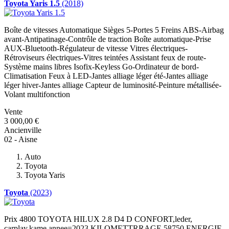
Toyota Yaris 1.5
(2018)
Boîte de vitesses Automatique Sièges 5-Portes 5 Freins ABS-Airbag
avant-Antipatinage-Contrôle de traction Boîte automatique-Prise
AUX-Bluetooth-Régulateur de vitesse Vitres électriques-
Rétroviseurs électriques-Vitres teintées Assistant feux de route-
Système mains libres Isofix-Keyless Go-Ordinateur de bord-
Climatisation Feux à LED-Jantes alliage léger été-Jantes alliage
léger hiver-Jantes alliage Capteur de luminosité-Peinture métallisée-
Volant multifonction
Vente
3 000,00 €
Ancienville
02 - Aisne
Auto
Toyota
Toyota Yaris
Toyota
(2023)
Prix 4800 TOYOTA HILUX 2.8 D4 D CONFORT,leder,
carplay,kame annee=2023 KILOMETTRRAGE 58750 ENERGIE