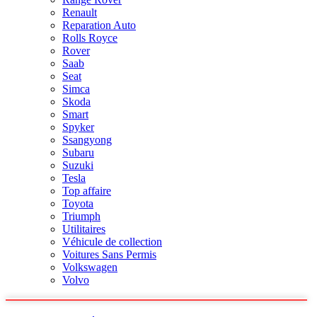
Renault
Reparation Auto
Rolls Royce
Rover
Saab
Seat
Simca
Skoda
Smart
Spyker
Ssangyong
Subaru
Suzuki
Tesla
Top affaire
Toyota
Triumph
Utilitaires
Véhicule de collection
Voitures Sans Permis
Volkswagen
Volvo