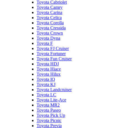
Toyota Cabriolet
Toyota Camry
Toyota Carina
Toyota Celica
Toyota Corolla
Toyota Cressida
Toyota Crown
Toyota Dyna
Toyota F
Toyota FJ Cruiser
Toyota Fortuner
Toyota Fun Cruiser
Toyota HDJ
Toyota Hiace
Toyota Hilux
Toyota IQ
Toyota KJ
Toyota Landcruiser
Toyota LC
Toyota Lite-Ace
Toyota MR2
Toyota Paseo
Toyota Pick Up
Toyota Picnic
Toyota Previa