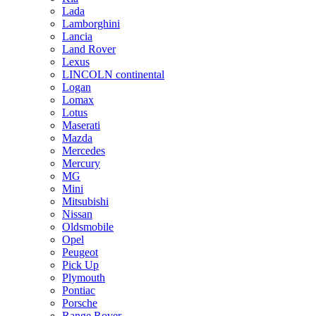
Lada
Lamborghini
Lancia
Land Rover
Lexus
LINCOLN continental
Logan
Lomax
Lotus
Maserati
Mazda
Mercedes
Mercury
MG
Mini
Mitsubishi
Nissan
Oldsmobile
Opel
Peugeot
Pick Up
Plymouth
Pontiac
Porsche
Range Rover