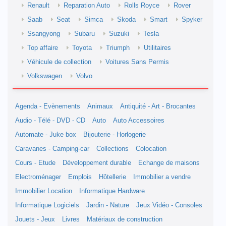
Renault
Reparation Auto
Rolls Royce
Rover
Saab
Seat
Simca
Skoda
Smart
Spyker
Ssangyong
Subaru
Suzuki
Tesla
Top affaire
Toyota
Triumph
Utilitaires
Véhicule de collection
Voitures Sans Permis
Volkswagen
Volvo
Agenda - Evènements
Animaux
Antiquité - Art - Brocantes
Audio - Télé - DVD - CD
Auto
Auto Accessoires
Automate - Juke box
Bijouterie - Horlogerie
Caravanes - Camping-car
Collections
Colocation
Cours - Etude
Développement durable
Echange de maisons
Electroménager
Emplois
Hôtellerie
Immobilier a vendre
Immobilier Location
Informatique Hardware
Informatique Logiciels
Jardin - Nature
Jeux Vidéo - Consoles
Jouets - Jeux
Livres
Matériaux de construction