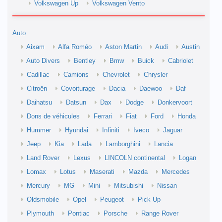
Volkswagen Up
Volkswagen Vento
Auto
Aixam
Alfa Roméo
Aston Martin
Audi
Austin
Auto Divers
Bentley
Bmw
Buick
Cabriolet
Cadillac
Camions
Chevrolet
Chrysler
Citroën
Covoiturage
Dacia
Daewoo
Daf
Daihatsu
Datsun
Dax
Dodge
Donkervoort
Dons de véhicules
Ferrari
Fiat
Ford
Honda
Hummer
Hyundai
Infiniti
Iveco
Jaguar
Jeep
Kia
Lada
Lamborghini
Lancia
Land Rover
Lexus
LINCOLN continental
Logan
Lomax
Lotus
Maserati
Mazda
Mercedes
Mercury
MG
Mini
Mitsubishi
Nissan
Oldsmobile
Opel
Peugeot
Pick Up
Plymouth
Pontiac
Porsche
Range Rover