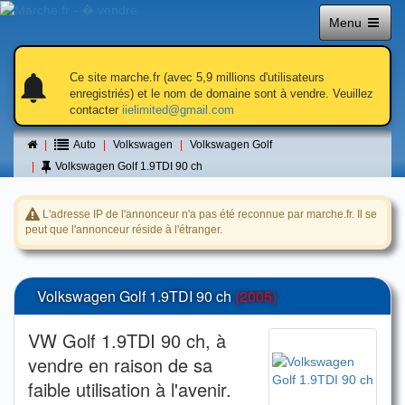
Menu
notifications
notifications_active
notifications
Ce site marche.fr (avec 5,9 millions d'utilisateurs
enregistriés) et le nom de domaine sont à vendre. Veuillez
contacter
iielimited@gmail.com
Petite annonce
Auto
Volkswagen
Volkswagen Golf
Volkswagen Golf 1.9TDI 90 ch
L'adresse IP de l'annonceur n'a pas été reconnue par marche.fr. Il se
peut que l'annonceur réside à l'étranger.
Volkswagen Golf 1.9TDI 90 ch
(2005)
VW Golf 1.9TDI 90 ch, à
vendre en raison de sa
faible utilisation à l'avenir.