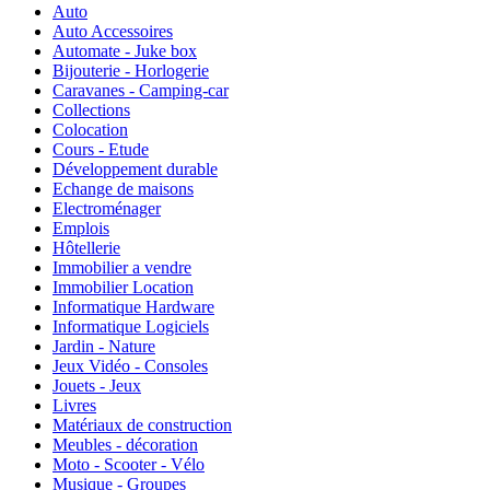
Auto
Auto Accessoires
Automate - Juke box
Bijouterie - Horlogerie
Caravanes - Camping-car
Collections
Colocation
Cours - Etude
Développement durable
Echange de maisons
Electroménager
Emplois
Hôtellerie
Immobilier a vendre
Immobilier Location
Informatique Hardware
Informatique Logiciels
Jardin - Nature
Jeux Vidéo - Consoles
Jouets - Jeux
Livres
Matériaux de construction
Meubles - décoration
Moto - Scooter - Vélo
Musique - Groupes