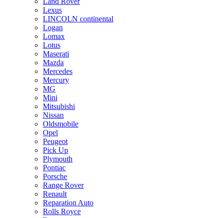
Land Rover
Lexus
LINCOLN continental
Logan
Lomax
Lotus
Maserati
Mazda
Mercedes
Mercury
MG
Mini
Mitsubishi
Nissan
Oldsmobile
Opel
Peugeot
Pick Up
Plymouth
Pontiac
Porsche
Range Rover
Renault
Reparation Auto
Rolls Royce