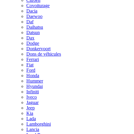
Citroën
Covoiturage
Dacia
Daewoo
Daf
Daihatsu
Datsun
Dax
Dodge
Donkervoort
Dons de véhicules
Ferrari
Fiat
Ford
Honda
Hummer
Hyundai
Infiniti
Iveco
Jaguar
Jeep
Kia
Lada
Lamborghini
Lancia