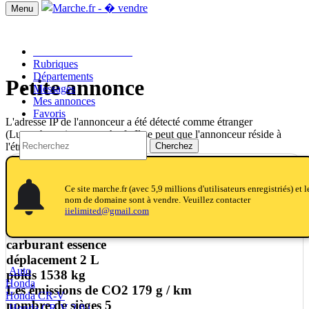
Menu
Passer une annonce!!
Rubriques
Départements
Petite annonce
Messages
Mes annonces
Favoris
L'adresse IP de l'annonceur a été détecté comme étranger
(Luxembourg) par marche.fr. Il se peut que l'annonceur réside à
Cherchez
l'étranger.
notifications
notifications_active
notifications
Honda CR-V 2,0 i
(2006)
Ce site marche.fr (avec 5,9 millions d'utilisateurs enregistriés) et l
nom de domaine sont à vendre. Veuillez contacter
iielimited@gmail.com
boîte de vitesse automatique
carburant essence
déplacement 2 L
Auto
poids 1538 kg
Honda
Les émissions de CO2 179 g / km
Honda CR-V
nombre de sièges 5
Honda CR-V 2,0 i