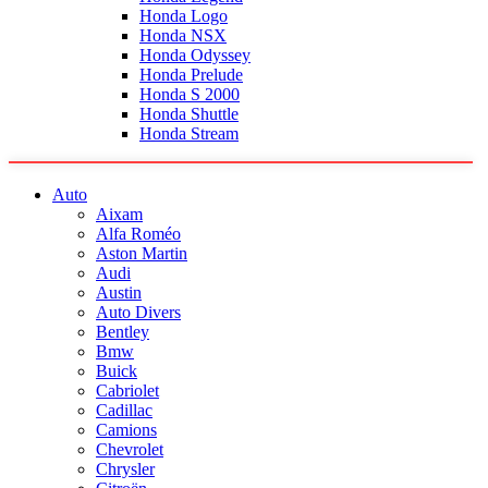
Honda Logo
Honda NSX
Honda Odyssey
Honda Prelude
Honda S 2000
Honda Shuttle
Honda Stream
Auto
Aixam
Alfa Roméo
Aston Martin
Audi
Austin
Auto Divers
Bentley
Bmw
Buick
Cabriolet
Cadillac
Camions
Chevrolet
Chrysler