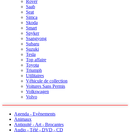
Rover
Saab
Seat
Simca
Skoda
Smart
Spyker
Ssangyong
Subaru
Suzuki
Tesla
Top affaire
Toyota
Triumph
Utilitaires
Véhicule de collection
Voitures Sans Permis
Volkswagen
Volvo
Agenda - Evènements
Animaux
Antiquité - Art - Brocantes
Audio - Télé - DVD - CD