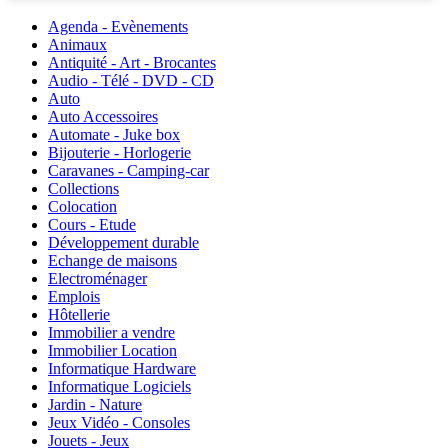
Agenda - Evènements
Animaux
Antiquité - Art - Brocantes
Audio - Télé - DVD - CD
Auto
Auto Accessoires
Automate - Juke box
Bijouterie - Horlogerie
Caravanes - Camping-car
Collections
Colocation
Cours - Etude
Développement durable
Echange de maisons
Electroménager
Emplois
Hôtellerie
Immobilier a vendre
Immobilier Location
Informatique Hardware
Informatique Logiciels
Jardin - Nature
Jeux Vidéo - Consoles
Jouets - Jeux