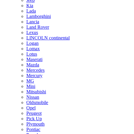
Jeep
Kia
Lada
Lamborghini
Lancia
Land Rover
Lexus
LINCOLN continental
Logan
Lomax
Lotus
Maserati
Mazda
Mercedes
Mercury
MG
Mini
Mitsubishi
Nissan
Oldsmobile
Opel
Peugeot
Pick Up
Plymouth
Pontiac