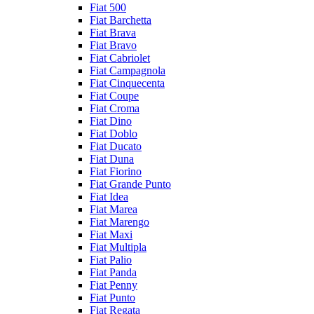
Fiat 500
Fiat Barchetta
Fiat Brava
Fiat Bravo
Fiat Cabriolet
Fiat Campagnola
Fiat Cinquecenta
Fiat Coupe
Fiat Croma
Fiat Dino
Fiat Doblo
Fiat Ducato
Fiat Duna
Fiat Fiorino
Fiat Grande Punto
Fiat Idea
Fiat Marea
Fiat Marengo
Fiat Maxi
Fiat Multipla
Fiat Palio
Fiat Panda
Fiat Penny
Fiat Punto
Fiat Regata