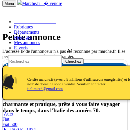
Menu
Passer une annonce!!
Rubriques
Départements
Petite annonce
Messages
Mes annonces
Favoris
L'adresse IP de l'annonceur n'a pas été reconnue par marche.fr. Il se
peut que l'annonceur réside à l'étranger.
Cherchez
Fiat 500 F - 1974
(1974)
tifications
otifications_active
otifications
Ce site marche.fr (avec 5,9 millions d'utilisateurs enregistriés) et l
nom de domaine sont à vendre. Veuillez contacter
iielimited@gmail.com
Véritable icône de l'Italie et de son passé, ce modèle
500 F bleu est aujourd'hui une voiture urbaine
charmante et pratique, prête à vous faire voyager
dans le temps, dans l'Italie des années 70.
Auto
Fiat
Fiat 500
Fiat 500 F - 1974