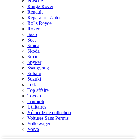
Porsche
Range Rover
Renault
Reparation Auto
Rolls Royce
Rover
Saab
Seat
Simca
Skoda
Smart
Spyker
Ssangyong
Subaru
Suzuki
Tesla
Top affaire
Toyota
Triumph
Utilitaires
Véhicule de collection
Voitures Sans Permis
Volkswagen
Volvo