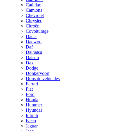
Cadillac
Camions
Chevrolet
Chrysler
Citroën
Covoiturage
Dacia
Daewoo
Daf
Daihatsu
Datsun
Dax
Dodge
Donkervoort
Dons de véhicules
Ferrari
Fiat
Ford
Honda
Hummer
Hyundai
Infiniti
Iveco
Jaguar