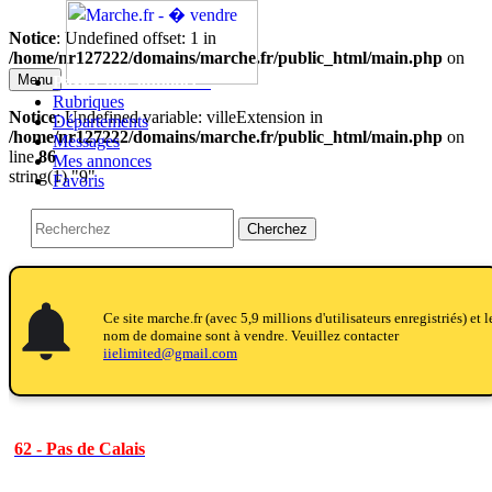
Notice
: Undefined offset: 1 in
/home/nr127222/domains/marche.fr/public_html/main.php
on
line
27
Menu
Passer une annonce!!
Rubriques
Notice
: Undefined variable: villeExtension in
Départements
/home/nr127222/domains/marche.fr/public_html/main.php
on
Messages
line
86
Mes annonces
string(1) "9"
Favoris
Cherchez
ifications
ications_active
ifications
Ce site marche.fr (avec 5,9 millions d'utilisateurs enregistriés) et l
nom de domaine sont à vendre. Veuillez contacter
iielimited@gmail.com
62 - Pas de Calais