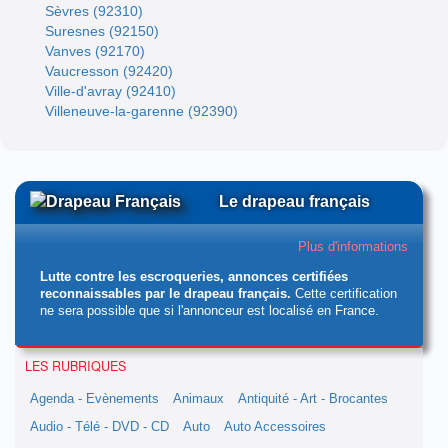
Sèvres (92310)
Suresnes (92150)
Vanves (92170)
Vaucresson (92420)
Ville-d'avray (92410)
Villeneuve-la-garenne (92390)
Le drapeau français
Plus d'informations
Lutte contre les escroqueries, annonces certifiées
reconnaissables par le drapeau français.
Cette certification
ne sera possible que si l'annonceur est localisé en France.
LES RUBRIQUES
Agenda - Evènements
Animaux
Antiquité - Art - Brocantes
Audio - Télé - DVD - CD
Auto
Auto Accessoires