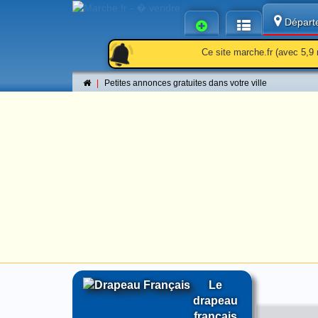
Départ
notifications
notifications_active
notifications
Ce site marche.fr (avec 5,9 
Petites annonces gratuites dans votre ville
Le
drapeau
français