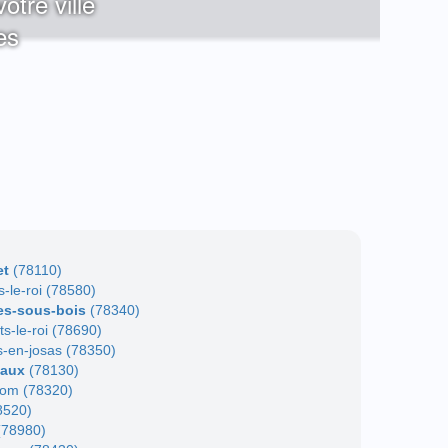
otre ville
es
et
(78110)
s-le-roi (78580)
es-sous-bois
(78340)
ts-le-roi (78690)
-en-josas (78350)
eaux
(78130)
nom (78320)
8520)
(78980)