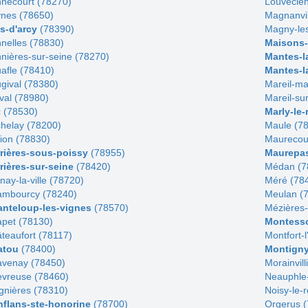
necourt (78270)
Louvecie
nes (78650)
Magnanvil
s-d'arcy
(78390)
Magny-le
nelles (78830)
Maisons-l
nières-sur-seine (78270)
Mantes-la
afle (78410)
Mantes-la
gival (78380)
Mareil-ma
val (78980)
Mareil-su
 (78530)
Marly-le-
helay (78200)
Maule (7
lion (78830)
Maurecou
rières-sous-poissy
(78955)
Maurepa
rières-sur-seine
(78420)
Médan (7
nay-la-ville (78720)
Méré (78
mbourcy (78240)
Meulan (
nteloup-les-vignes
(78570)
Mézières-
pet (78130)
Montess
teaufort (78117)
Montfort-
atou
(78400)
Montigny
venay (78450)
Morainvill
vreuse (78460)
Neauphle-
gnières (78310)
Noisy-le-
flans-ste-honorine
(78700)
Orgerus 