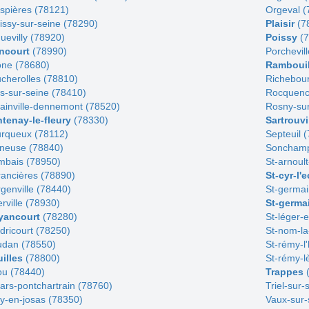
spières (78121)
Orgeval (
issy-sur-seine (78290)
Plaisir
(7
uevilly (78920)
Poissy
(7
ncourt
(78990)
Porchevil
ne (78680)
Rambouil
cherolles (78810)
Richebou
ns-sur-seine (78410)
Rocquenc
lainville-dennemont (78520)
Rosny-sur
tenay-le-fleury
(78330)
Sartrouvi
rqueux (78112)
Septeuil 
neuse (78840)
Sonchamp
bais (78950)
St-arnoul
ancières (78890)
St-cyr-l'
genville (78440)
St-germai
rville (78930)
St-germa
yancourt
(78280)
St-léger-
dricourt (78250)
St-nom-la
dan (78550)
St-rémy-l
illes
(78800)
St-rémy-l
ou (78440)
Trappes
(
ars-pontchartrain (78760)
Triel-sur
y-en-josas (78350)
Vaux-sur-