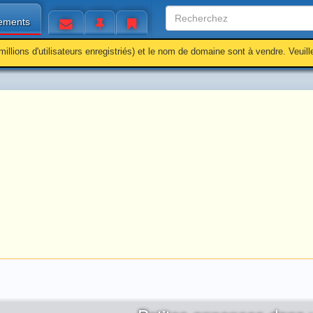
ements
millions d'utilisateurs enregistriés) et le nom de domaine sont à vendre. Veuil