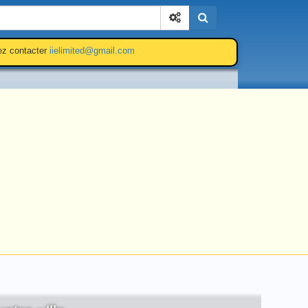
Cherchez
lez contacter
iielimited@gmail.com