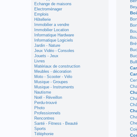
Ben
Echange de maisons
Bey
Electroménager
Boi
Emplois
Bon
Hôtellerie
Immobilier a vendre
Bon
Immobilier Location
Bou
Informatique Hardware
Bou
Informatique Logiciels
Bré
Jardin - Nature
Buc
Jeux Vidéo - Consoles
Buc
Jouets - Jeux
Livres
Bul
Matériaux de construction
Car
Meubles - décoration
Car
Moto - Scooter - Vélo
Cer
Musique - Groupes
Cha
Musique - Instruments
Cha
Nautisme
Noël - Réveillon
Cha
Perdu-trouvé
Châ
Photo
Ch
Professionnels
Cha
Rencontres
Che
Santé - Fitness - Beauté
Sports
Coi
Téléphonie
Con