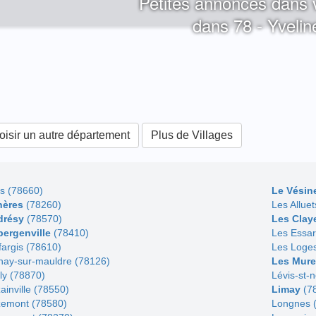
Petites annonces dans v
dans 78 - Yvelin
isir un autre département
Plus de Villages
is (78660)
Le Vésin
hères
(78260)
Les Alluet
drésy
(78570)
Les Clay
ergenville
(78410)
Les Essar
fargis (78610)
Les Loges
nay-sur-mauldre (78126)
Les Mur
lly (78870)
Lévis-st-
ainville (78550)
Limay
(7
emont (78580)
Longnes 