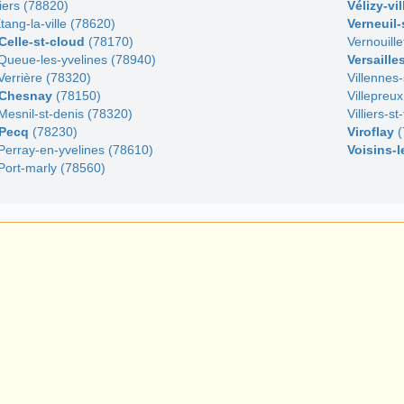
iers (78820)
Vélizy-vi
Etang-la-ville (78620)
Verneuil-
Celle-st-cloud
(78170)
Vernouill
Queue-les-yvelines (78940)
Versaille
Verrière (78320)
Villennes
 Chesnay
(78150)
Villepreu
Mesnil-st-denis (78320)
Villiers-s
 Pecq
(78230)
Viroflay
(
Perray-en-yvelines (78610)
Voisins-
Port-marly (78560)