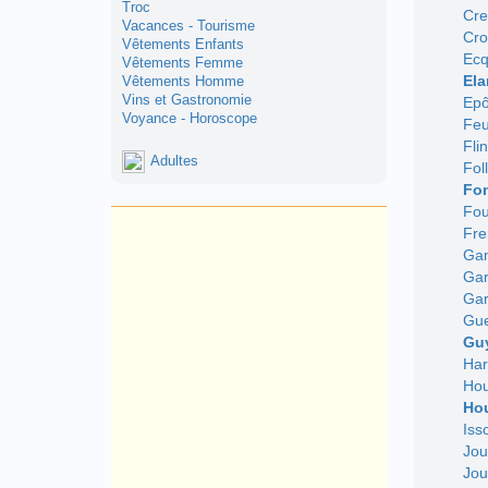
Troc
Cre
Vacances - Tourisme
Cro
Vêtements Enfants
Ecq
Vêtements Femme
Ela
Vêtements Homme
Vins et Gastronomie
Epô
Voyance - Horoscope
Feu
Fli
Adultes
Fol
Fon
Fou
Fre
Gam
Gar
Gar
Gue
Gu
Har
Hou
Hou
Iss
Jou
Jou