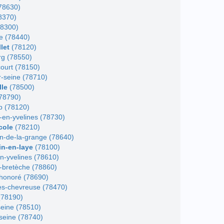
78630)
8370)
8300)
le (78440)
let
(78120)
rg (78550)
ourt (78150)
-seine (78710)
lle
(78500)
(78790)
 (78120)
t-en-yvelines (78730)
ecole
(78210)
n-de-la-grange (78640)
in-en-laye
(78100)
en-yvelines (78610)
-bretèche (78860)
'honoré (78690)
ès-chevreuse (78470)
78190)
-seine (78510)
seine (78740)