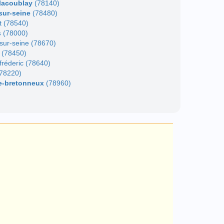
llacoublay
(78140)
sur-seine
(78480)
et (78540)
s
(78000)
-sur-seine (78670)
x (78450)
t-fréderic (78640)
78220)
le-bretonneux
(78960)