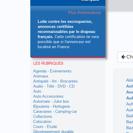
Plus d'informations
Lutte contre les escroqueries,
annonces certifiées
reconnaissables par le drapeau
français.
Cette certification ne sera
possible que si l'annonceur est
localisé en France.
Cho
LES RUBRIQUES
Agenda - Evènements
Animaux
Abl
Antiquité - Art - Brocantes
Ac
Audio - Télé - DVD - CD
Auto
An
Auto Accessoires
Aub
Automate - Juke box
Auf
Bijouterie - Horlogerie
Aul
Caravanes - Camping-car
Bai
Collections
Baz
Colocation
Cours - Etude
Baz
Développement durable