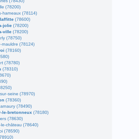
nnes (78430)
le (78200)
s-hameaux (78114)
affitte
(78600)
-jolie
(78200)
-ville
(78200)
rly (78750)
r-mauldre (78124)
roi
(78160)
8580)
rt (78780)
s
(78310)
8670)
490)
78250)
sur-seine (78970)
on
(78360)
l'amaury (78490)
-le-bretonneux
(78180)
iers (78630)
le-château (78640)
roi (78590)
(78910)