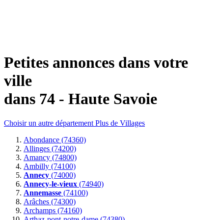
Petites annonces dans votre
ville
dans 74 - Haute Savoie
Choisir un autre département
Plus de Villages
Abondance (74360)
Allinges (74200)
Amancy (74800)
Ambilly (74100)
Annecy
(74000)
Annecy-le-vieux
(74940)
Annemasse
(74100)
Arâches (74300)
Archamps (74160)
Arthaz-pont-notre-dame (74380)