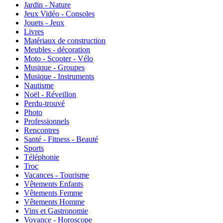
Jardin - Nature
Jeux Vidéo - Consoles
Jouets - Jeux
Livres
Matériaux de construction
Meubles - décoration
Moto - Scooter - Vélo
Musique - Groupes
Musique - Instruments
Nautisme
Noël - Réveillon
Perdu-trouvé
Photo
Professionnels
Rencontres
Santé - Fitness - Beauté
Sports
Téléphonie
Troc
Vacances - Tourisme
Vêtements Enfants
Vêtements Femme
Vêtements Homme
Vins et Gastronomie
Voyance - Horoscope