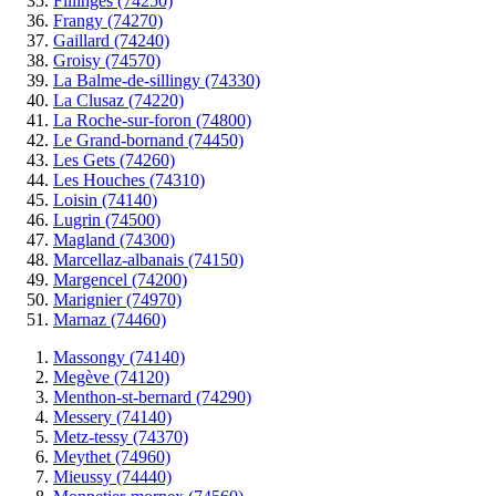
Fillinges (74250)
Frangy (74270)
Gaillard (74240)
Groisy (74570)
La Balme-de-sillingy (74330)
La Clusaz (74220)
La Roche-sur-foron (74800)
Le Grand-bornand (74450)
Les Gets (74260)
Les Houches (74310)
Loisin (74140)
Lugrin (74500)
Magland (74300)
Marcellaz-albanais (74150)
Margencel (74200)
Marignier (74970)
Marnaz (74460)
Massongy (74140)
Megève (74120)
Menthon-st-bernard (74290)
Messery (74140)
Metz-tessy (74370)
Meythet (74960)
Mieussy (74440)