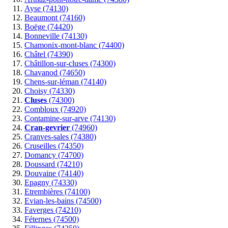
Ayse (74130)
Beaumont (74160)
Boëge (74420)
Bonneville (74130)
Chamonix-mont-blanc (74400)
Châtel (74390)
Châtillon-sur-cluses (74300)
Chavanod (74650)
Chens-sur-léman (74140)
Choisy (74330)
Cluses
(74300)
Combloux (74920)
Contamine-sur-arve (74130)
Cran-gevrier
(74960)
Cranves-sales (74380)
Cruseilles (74350)
Domancy (74700)
Doussard (74210)
Douvaine (74140)
Epagny (74330)
Etrembières (74100)
Evian-les-bains (74500)
Faverges (74210)
Féternes (74500)