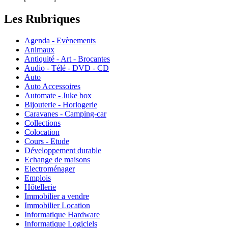
Les Rubriques
Agenda - Evènements
Animaux
Antiquité - Art - Brocantes
Audio - Télé - DVD - CD
Auto
Auto Accessoires
Automate - Juke box
Bijouterie - Horlogerie
Caravanes - Camping-car
Collections
Colocation
Cours - Etude
Développement durable
Echange de maisons
Electroménager
Emplois
Hôtellerie
Immobilier a vendre
Immobilier Location
Informatique Hardware
Informatique Logiciels