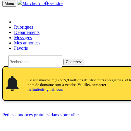
Menu
Passer une annonce!!
Rubriques
Départements
Messages
Mes annonces
Favoris
Cherchez
tifications
ifications_active
tifications
Ce site marche.fr (avec 5,9 millions d'utilisateurs enregistriés) et l
nom de domaine sont à vendre. Veuillez contacter
iielimited@gmail.com
Petites annonces gratuites dans votre ville