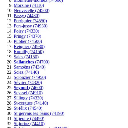
Monnetier-mornex (74560)
Morzine (74110)
Neuvecelle (74500)
Passy (74480)
Perrignier (74550)
Pers-jussy (74930)
Poisy (74330)
Pringy (74370)
Publier (74500)
Reignier (74930)
Rumilly (74150)
Sales (74150)
Sallanches
(74700)
Samoëns (74340)
Sciez (74140)
Scionzier (74950)
Sévrier (74320)
Seynod
(74600)
Seyssel (74910)
Sillingy (74330)
St-cergues (74140)
St-félix (74540)
St-gervais-les-bains (74190)
St-jeoire (74490)
St-jorioz (74410)