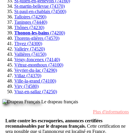
St-julien-en-genevois (74160)
St-martin-bellevue (74370)
St-paul-en-chablais (74500)
Talloires (74290)
Taninges (74440)
Thônes (74230)
Thonon-les-bains
(74200)
Thorens-glières (74570)
Thyez (74300)
Valleiry (74520)
Vallières (74150)
Veigy-foncenex (74140)
Vétraz-monthoux (74100)
Veyrier-du-lac (74290)
Villaz (74370)
Ville-la-grand (74100)
Viry (74580)
Viuz-en-sallaz (74250)
Le drapeau français
Plus d'informations
Lutte contre les escroqueries, annonces certifiées
reconnaissables par le drapeau français.
Cette certification ne
sera possible que si l'annonceur est localisé en France.