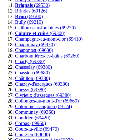
Brignais
(69530)
Brindas (69126)
Bron
(69500)
Bully (69210)
Cailloux-sur-fontaines (69270)
Caluire-et-cuire
(69300)
Champagne-au-mont-d'or (69410)
Chaponnay (69970)
Chaponost (69630)
Charbonnières-les-bains (69260)
Charly (69390)
Chasselay (69380)
Chassieu (69680)
Châtillon (69380)
Chazay-d'azergues (69380)
Chessy (69380)
Civrieux-d'azergues (69380)
Collonges-au-mont-d'or (69660)
Colombier-saugnieu (69124)
Communay (69360)
Condrieu (69420)
Corbas (69960)
Cours-la-ville (69470)
Courzieu (69690)