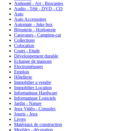
Antiquité - Art - Brocantes
Audio - Télé - DVD - CD
Auto
Auto Accessoires
Automate - Juke box
Bijouterie - Horlogerie
Caravanes - Camping-car
Collections
Colocation
Cours - Etude
Développement durable
Echange de maisons
Electroménager
Emplois
Hôtellerie
Immobilier a vendre
Immobilier Location
Informatique Hardware
Informatique Logiciels
Jardin - Nature
Jeux Vidéo - Consoles
Jouets - Jeux
Livres
Matériaux de construction
Meubles - décoration