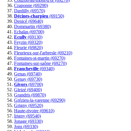
Couzon-au-mont-d'or (69270)
Craponne (69290)
Dardilly (69570)
Décines-charpieu
(69150)
Denicé (69640)
Dommartin (69380)
Echalas (69700)
Ecully
(69130)
Feyzin (69320)
Fleurie (69820)
Fleurieux-sur-l'arbresle (69210)
Fontaines-st-martin (69270)
Fontaines-sur-saône (69270)
Francheville
(69340)
Genas (69740)
Genay (69730)
Givors
(69700)
Gleizé (69400)
Grandris (69870)
Grézieu-la-varenne (69290)
Grigny (69520)
Haute-rivoire (69610)
Irigny (69540)
Jonage (69330)
Jons (69330)