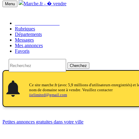
Menu
Passer une annonce!!
Rubriques
Départements
Messages
Mes annonces
Favoris
Cherchez
ifications
fications_active
ifications
Ce site marche.fr (avec 5,9 millions d'utilisateurs enregistriés) et l
nom de domaine sont à vendre. Veuillez contacter
iielimited@gmail.com
Petites annonces gratuites dans votre ville