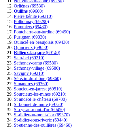
Neuville-sur-saône (69250)
Orliénas (69530)
Oullins
(69600)
Pierre-bénite (69310)
Pollionnay (69290)
Pommiers (69480)
Pontcharra-sur-turdine (69490)
Pusignan (69330)
Quincié-en-beaujolais (69430)
Quincieux (69650)
Rillieux-la-pape
(69140)
Sain-bel (69210)
Sathonay-camp (69580)
Sathonay-village (69580)
Savigny (69210)
Sérézin-du-rhône (69360)
Simandres (69360)
Soucieu-en-jarrest (69510)
Sourcieux-les-mines (69210)
St-andéol-le-château (69700)
St-bonnet-de-mure (69720)
St-cyr-au-mont-d'or (69450)
St-didier-au-mont-d'or (69370)
St-didier-sous-riverie (69440)
St-etienne-des-oullières (69460)