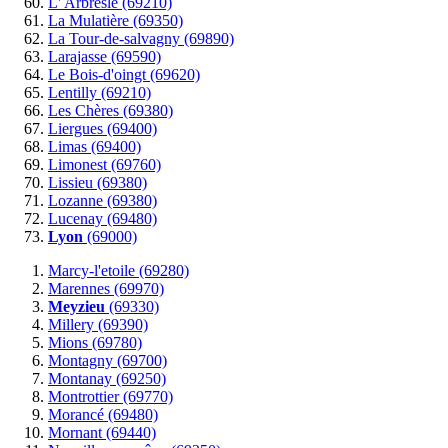
L' Arbresle (69210)
La Mulatière (69350)
La Tour-de-salvagny (69890)
Larajasse (69590)
Le Bois-d'oingt (69620)
Lentilly (69210)
Les Chères (69380)
Liergues (69400)
Limas (69400)
Limonest (69760)
Lissieu (69380)
Lozanne (69380)
Lucenay (69480)
Lyon
(69000)
Marcy-l'etoile (69280)
Marennes (69970)
Meyzieu
(69330)
Millery (69390)
Mions (69780)
Montagny (69700)
Montanay (69250)
Montrottier (69770)
Morancé (69480)
Mornant (69440)