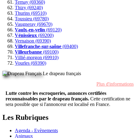
Ternay (69360)
Thizy (69240)
Thurins (69510)
Toussieu (69780)
Vaugneray (69670)
Vaulx-en-velin
(69120)
Vénissieux
(69200)
Vernaison (69390)
Villefranche-sur-saône
(69400)
Villeurbanne
(69100)
Villié-morgon (69910)
Vourles (69390)
Le drapeau français
Plus d'informations
Lutte contre les escroqueries, annonces certifiées
reconnaissables par le drapeau français.
Cette certification ne
sera possible que si l'annonceur est localisé en France.
Les Rubriques
Agenda - Evènements
Animaux