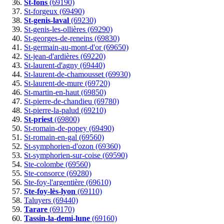
St-fons
(69190)
St-forgeux (69490)
St-genis-laval
(69230)
St-genis-les-ollières (69290)
St-georges-de-reneins (69830)
St-germain-au-mont-d'or (69650)
St-jean-d'ardières (69220)
St-laurent-d'agny (69440)
St-laurent-de-chamousset (69930)
St-laurent-de-mure (69720)
St-martin-en-haut (69850)
St-pierre-de-chandieu (69780)
St-pierre-la-palud (69210)
St-priest
(69800)
St-romain-de-popey (69490)
St-romain-en-gal (69560)
St-symphorien-d'ozon (69360)
St-symphorien-sur-coise (69590)
Ste-colombe (69560)
Ste-consorce (69280)
Ste-foy-l'argentière (69610)
Ste-foy-lès-lyon
(69110)
Taluyers (69440)
Tarare
(69170)
Tassin-la-demi-lune
(69160)