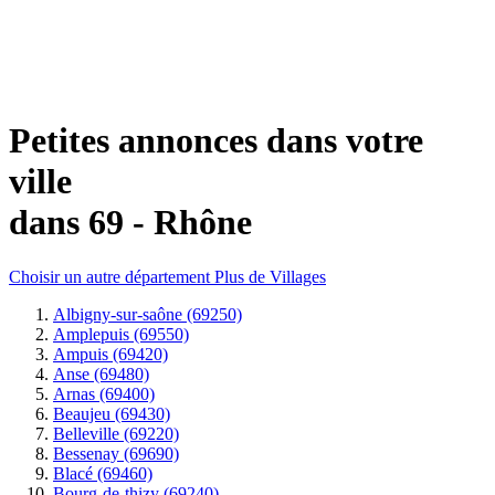
Petites annonces dans votre
ville
dans 69 - Rhône
Choisir un autre département
Plus de Villages
Albigny-sur-saône (69250)
Amplepuis (69550)
Ampuis (69420)
Anse (69480)
Arnas (69400)
Beaujeu (69430)
Belleville (69220)
Bessenay (69690)
Blacé (69460)
Bourg-de-thizy (69240)