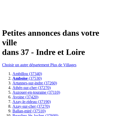
Petites annonces dans votre
ville
dans 37 - Indre et Loire
Choisir un autre département
Plus de Villages
Ambillou (37340)
Amboise
(37530)
Artannes-sur-indre (37260)
Athée-sur-cher (37270)
Auzouer-en-touraine (37110)
Avoine (37420)
Azay-le-rideau (37190)
Azay-sur-cher (37270)
Ballan-miré (37510)
Beaulieu-lès-loches (37600)