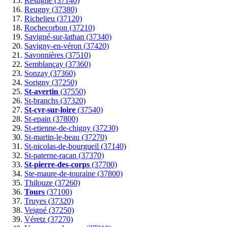
Restigné (37140)
Reugny (37380)
Richelieu (37120)
Rochecorbon (37210)
Savigné-sur-lathan (37340)
Savigny-en-véron (37420)
Savonnières (37510)
Semblançay (37360)
Sonzay (37360)
Sorigny (37250)
St-avertin
(37550)
St-branchs (37320)
St-cyr-sur-loire
(37540)
St-epain (37800)
St-etienne-de-chigny (37230)
St-martin-le-beau (37270)
St-nicolas-de-bourgueil (37140)
St-paterne-racan (37370)
St-pierre-des-corps
(37700)
Ste-maure-de-touraine (37800)
Thilouze (37260)
Tours
(37100)
Truyes (37320)
Veigné (37250)
Véretz (37270)