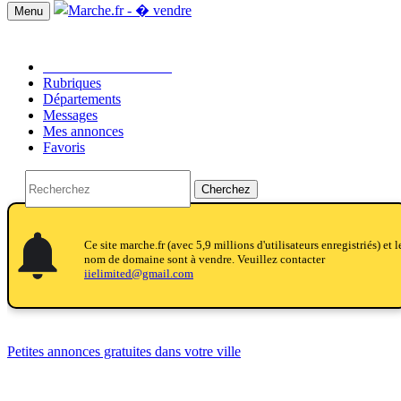
Menu
Passer une annonce!!
Rubriques
Départements
Messages
Mes annonces
Favoris
Cherchez
notifications
notifications
Ce site marche.fr (avec 5,9 millions d'utilisateurs enregistriés) et l
nom de domaine sont à vendre. Veuillez contacter
iielimited@gmail.com
Petites annonces gratuites dans votre ville