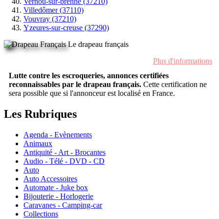
Vernou-sur-brenne (37210)
Villedômer (37110)
Vouvray (37210)
Yzeures-sur-creuse (37290)
Le drapeau français
Plus d'informations
Lutte contre les escroqueries, annonces certifiées
reconnaissables par le drapeau français.
Cette certification ne
sera possible que si l'annonceur est localisé en France.
Les Rubriques
Agenda - Evènements
Animaux
Antiquité - Art - Brocantes
Audio - Télé - DVD - CD
Auto
Auto Accessoires
Automate - Juke box
Bijouterie - Horlogerie
Caravanes - Camping-car
Collections