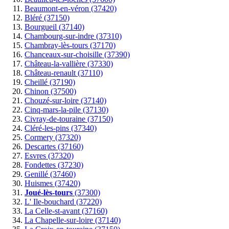
Beaumont-en-véron (37420)
Bléré (37150)
Bourgueil (37140)
Chambourg-sur-indre (37310)
Chambray-lès-tours (37170)
Chanceaux-sur-choisille (37390)
Château-la-vallière (37330)
Château-renault (37110)
Cheillé (37190)
Chinon (37500)
Chouzé-sur-loire (37140)
Cinq-mars-la-pile (37130)
Civray-de-touraine (37150)
Cléré-les-pins (37340)
Cormery (37320)
Descartes (37160)
Esvres (37320)
Fondettes (37230)
Genillé (37460)
Huismes (37420)
Joué-lès-tours
(37300)
L' Ile-bouchard (37220)
La Celle-st-avant (37160)
La Chapelle-sur-loire (37140)