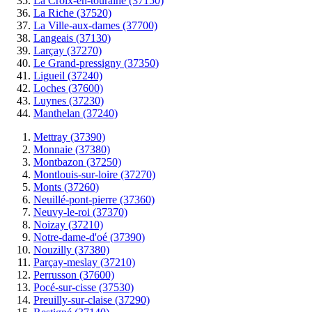
La Croix-en-touraine (37150)
La Riche (37520)
La Ville-aux-dames (37700)
Langeais (37130)
Larçay (37270)
Le Grand-pressigny (37350)
Ligueil (37240)
Loches (37600)
Luynes (37230)
Manthelan (37240)
Mettray (37390)
Monnaie (37380)
Montbazon (37250)
Montlouis-sur-loire (37270)
Monts (37260)
Neuillé-pont-pierre (37360)
Neuvy-le-roi (37370)
Noizay (37210)
Notre-dame-d'oé (37390)
Nouzilly (37380)
Parçay-meslay (37210)
Perrusson (37600)
Pocé-sur-cisse (37530)
Preuilly-sur-claise (37290)