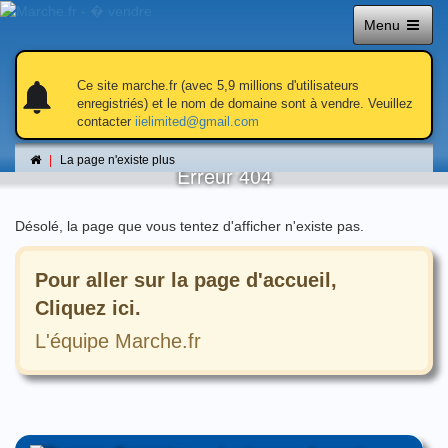
Menu
notifications
notifications
Ce site marche.fr (avec 5,9 millions d'utilisateurs
enregistriés) et le nom de domaine sont à vendre. Veuillez
contacter
iielimited@gmail.com
La page n'existe plus
La page n'existe plus
Erreur 404
Désolé, la page que vous tentez d'afficher n'existe pas.
Pour aller sur la page d'accueil,
Cliquez ici.
L'équipe Marche.fr