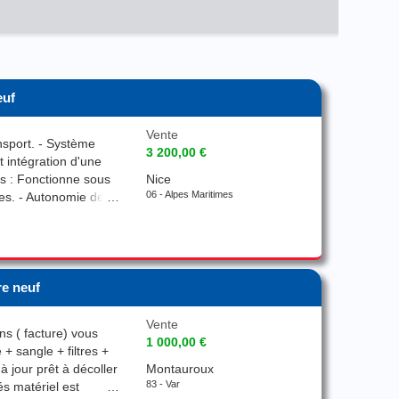
euf
Vente
ansport. - Système
3 200,00 €
t intégration d'une
s : Fonctionne sous
Nice
06 - Alpes Maritimes
iles. - Autonomie de
lles et
t pliable :
n transport rapides.
dans des
 - Télémètre laser :
re neuf
0 mètres. -
s réel jusqu'à 15 km
Vente
ns ( facture) vous
cation et une
1 000,00 €
+ sangle + filtres +
à jour prêt à décoller
Montauroux
83 - Var
és matériel est