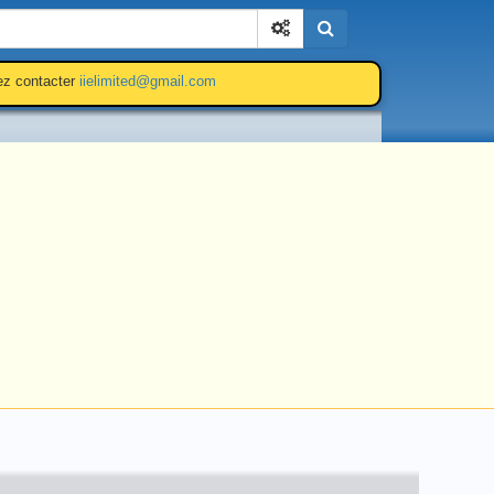
Cherchez
lez contacter
iielimited@gmail.com