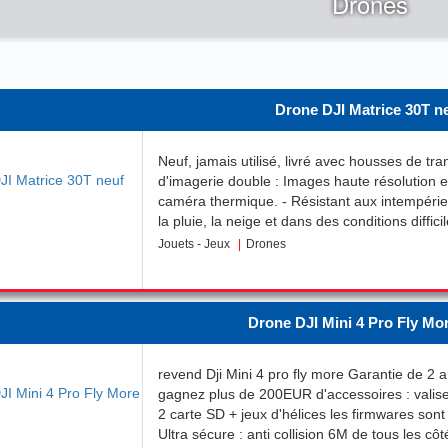
Drones
Drone DJI Matrice 30T n
Neuf, jamais utilisé, livré avec housses de tr
d'imagerie double : Images haute résolution e
caméra thermique. - Résistant aux intempérie
la pluie, la neige et dans des conditions diffic
41 minutes : Fiable pour les missions industrie
Jouets - Jeux
Drones
professionnelles de longue durée. - Compact e
Conception portable pour un déploiement et u
- Large plage de températures : Fonctionne 
environnements extrêmement chauds et froids.
Drone DJI Mini 4 Pro Fly Mo
Détermination précise de la cible jusqu'à 1 20
OcuSync 3 Enterprise : Transmission en temp
revend Dji Mini 4 pro fly more Garantie de 2 a
de portée. - Flight Hub 2 : Permet une planifi
gagnez plus de 200EUR d'accessoires : valise 
coordination efficaces des missions.
2 carte SD + jeux d'hélices les firmwares sont 
Ultra sécure : anti collision 6M de tous les côt