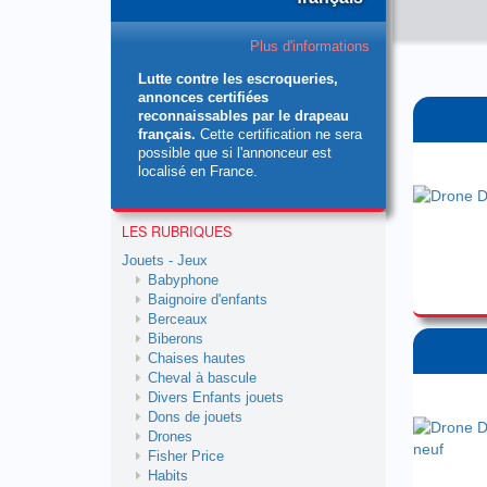
Plus d'informations
Lutte contre les escroqueries,
annonces certifiées
reconnaissables par le drapeau
français.
Cette certification ne sera
possible que si l'annonceur est
localisé en France.
LES RUBRIQUES
Jouets - Jeux
Babyphone
Baignoire d'enfants
Berceaux
Biberons
Chaises hautes
Cheval à bascule
Divers Enfants jouets
Dons de jouets
Drones
Fisher Price
Habits