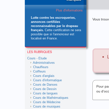
Plus d'informations
Lutte contre les escroqueries,
Vous trouv
annonces certifiées
reconnaissables par le drapeau
français.
Cette certification ne sera
possible que si l'annonceur est
localisé en France.
LES RUBRIQUES
Cours - Etude
Administratives
Chauffeurs
Coiffeurs
Cours d'anglais
Cours d'informatique
Cours de Danses
Pour pa
Cours de Dessin
ou d'oc
Cours de langues
Cours de Mathématiques
Cours de Médecine
Cours de musiques