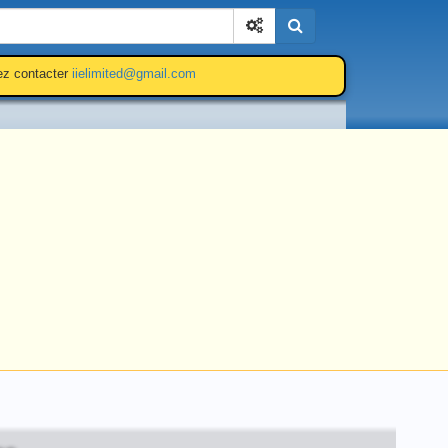
Cherchez
lez contacter
iielimited@gmail.com