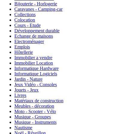
Bijouterie - Horlogerie
Caravanes - Camping-car
Collections
Colocation
Cours - Etude
Développement durable
Echange de maisons
Electroménager
Emplois
Hôtellerie
Immobilier a vendre
Immobilier Location
Informatique Hardware
Informatique Logiciels
Jardin - Nature
Jeux Vidéo - Consoles
Jouets - Jeux
Livres
Matériaux de construction
Meubles - décoration
Moto - Scooter - Vélo
Musique - Groupes
Musique - Instruments
Nautisme
Noël - Réveillon