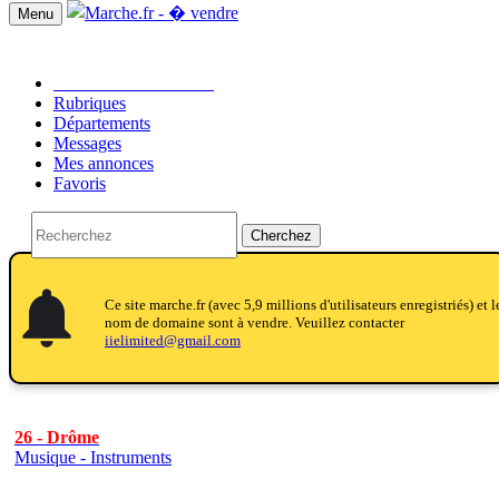
Menu
Passer une annonce!!
Rubriques
Départements
Messages
Mes annonces
Favoris
Cherchez
notifications
notifications
Ce site marche.fr (avec 5,9 millions d'utilisateurs enregistriés) et l
nom de domaine sont à vendre. Veuillez contacter
iielimited@gmail.com
26 - Drôme
Musique - Instruments