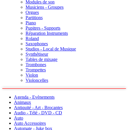
Modules de son
Musiciens - Groupes
Orgues
Partitions
Piano
Pupitres - Supports
Réparation Instruments
Roland
Saxophones
Studios - Local de Musique
Synthétiseur
Tables de mixage
Trombones
Trompettes
Violon
Violoncelles
Agenda - Evènements
Animaux
Antiquité - Art - Brocantes
Audio - Télé - DVD - CD
Auto
Auto Accessoires
Automate - Juke box