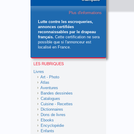
Plus d'informations
Lutte contre les escroqueries,
annonces certifiées
reconnaissables par le drapeau
français.
Cette certification ne sera
possible que si l'annonceur est
localisé en France.
LES RUBRIQUES
Livres
Art - Photo
Atlas
Aventures
Bandes dessinées
Catalogues
Cuisine - Recettes
Dictionnaires
Dons de livres
Ebooks
Encyclopédie
Enfants