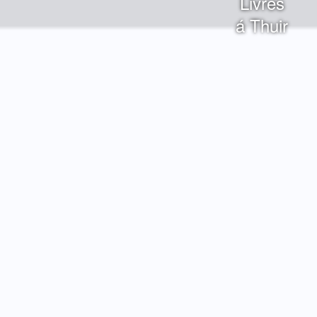
Livres
á Thuir