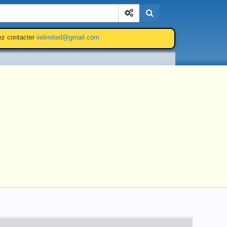
Cherchez
lez contacter
iielimited@gmail.com