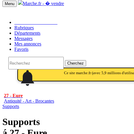
Menu
Passer une annonce!!
Rubriques
Départements
Messages
Mes annonces
Favoris
Cherchez
notifications
notifications_active
notifications
Ce site marche.fr (avec 5,9 millions d'utili
27 - Eure
Antiquité - Art - Brocantes
Supports
Supports
á 27 - Eure