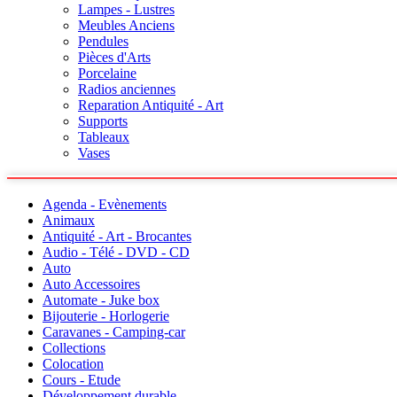
Lampes - Lustres
Meubles Anciens
Pendules
Pièces d'Arts
Porcelaine
Radios anciennes
Reparation Antiquité - Art
Supports
Tableaux
Vases
Agenda - Evènements
Animaux
Antiquité - Art - Brocantes
Audio - Télé - DVD - CD
Auto
Auto Accessoires
Automate - Juke box
Bijouterie - Horlogerie
Caravanes - Camping-car
Collections
Colocation
Cours - Etude
Développement durable