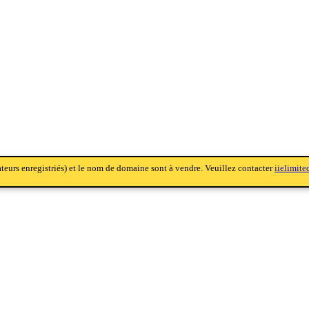
sateurs enregistriés) et le nom de domaine sont à vendre. Veuillez contacter
iielimit