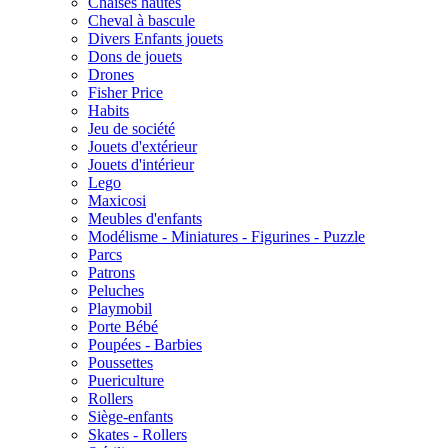
Chaises hautes
Cheval à bascule
Divers Enfants jouets
Dons de jouets
Drones
Fisher Price
Habits
Jeu de société
Jouets d'extérieur
Jouets d'intérieur
Lego
Maxicosi
Meubles d'enfants
Modélisme - Miniatures - Figurines - Puzzle
Parcs
Patrons
Peluches
Playmobil
Porte Bébé
Poupées - Barbies
Poussettes
Puericulture
Rollers
Siège-enfants
Skates - Rollers