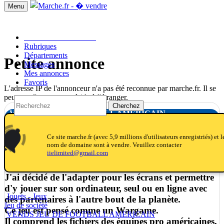
Menu
Passer une annonce!!
Rubriques
Départements
Petite annonce
Messages
Mes annonces
Favoris
L'adresse IP de l'annonceur n'a pas été reconnue par marche.fr. Il se
peut que l'annonceur réside à l'étranger.
Cherchez
VENDS JEU DE FOOTBALL AMERICAIN
notifications_active
notifications
notifications
Ce site marche.fr (avec 5,9 millions d'utilisateurs enregistriés) et l
nom de domaine sont à vendre. Veuillez contacter
iielimited@gmail.com
J'ai créé un jeu de plateau de Football Americain.
J'ai décidé de l'adapter pour les écrans et permettre
d'y jouer sur son ordinateur, seul ou en ligne avec
Jouets - Jeux
des partenaires à l'autre bout de la planète.
Jeu de société
Ce jeu est pensé comme un Wargame.
VENDS JEU DE FOOTBALL AMERICAIN
Il comprend les fichiers des équipes pro américaines,