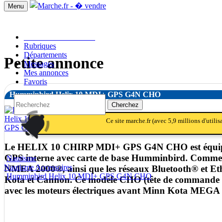
Menu
Passer une annonce!!
Rubriques
Départements
Petite annonce
Messages
Mes annonces
Favoris
Humminbird Helix 10 MDI+ GPS G4N CHO
Cherchez
notifications
notifications_active
notifications
Ce site marche.fr (avec 5,9 millions d'utili
Le HELIX 10 CHIRP MDI+ GPS G4N CHO est équipé d
GPS interne avec carte de base Humminbird. Comme t
Nautisme
Nautisme Accessoires
NMEA 2000®, ainsi que les réseaux Bluetooth® et E
Humminbird Helix 10 MDI+ GPS G4N CHO
Kota et Cannon. Ce modèle CHO (tête de commande uni
avec les moteurs électriques avant Minn Kota MEGA 