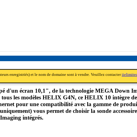
sateurs enregistriés) et le nom de domaine sont à vendre. Veuillez contacter
iielimit
'un écran 10,1", de la technologie MEGA Down Imag
ous les modèles HELIX G4N, ce HELIX 10 intègre des f
thernet pour une compatibilité avec la gamme de pr
quement) vous permet de choisir la sonde accessoire 
Imaging intégrés.