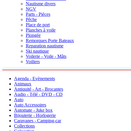
Nautisme divers
NGV
Parts - Pièces
Pêche
Place de port
Planches à voile
Plongée
Remorques Porte Bateaux
Reparation nautisme
Ski nautique
Voilerie - Voile - Mâts
Voiliers
Agenda - Evènements
Animaux
Antiquité - Art - Brocantes
Audio - Télé - DVD - CD
Auto
Auto Accessoires
Automate - Juke box
Bijouterie - Horlogerie
Caravanes - Camping-car
Collections