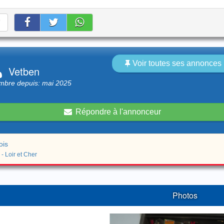
Voir toutes ses annonces 
Vetben
bre depuis: mai 2025
Répondre à l'annonceur
ois
 - Loir et Cher
Photos