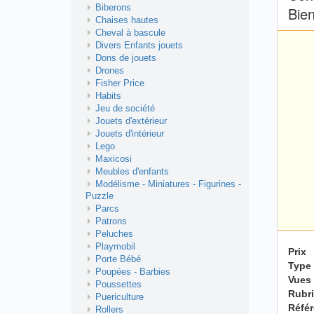
Biberons
Bien
Chaises hautes
Cheval à bascule
Divers Enfants jouets
Dons de jouets
Drones
Fisher Price
Habits
Jeu de société
Jouets d'extérieur
Jouets d'intérieur
Lego
Maxicosi
Meubles d'enfants
Modélisme - Miniatures - Figurines -
Puzzle
Parcs
Patrons
Peluches
Playmobil
Prix
Porte Bébé
Type
Poupées - Barbies
Vues
Poussettes
Rubr
Puericulture
Réfé
Rollers