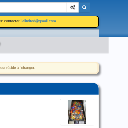
Cherchez
lez contacter
iielimited@gmail.com
e
ur réside à l'étranger.