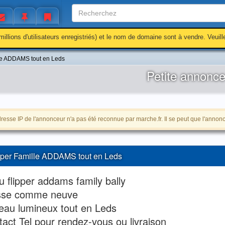
millions d'utilisateurs enregistriés) et le nom de domaine sont à vendre. Veuil
lle ADDAMS tout en Leds
Petite annonc
resse IP de l'annonceur n'a pas été reconnue par marche.fr. Il se peut que l'annonce
pper Famille ADDAMS tout en Leds
 flipper addams family bally
sse comme neuve
eau lumineux tout en Leds
act Tel pour rendez-vous ou livraison