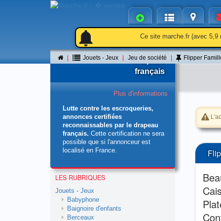
notifications
notifications_active
notifications
Ce site marche.fr (avec 5,9 
Le
Jouets - Jeux
Jeu de société
Flipper Fami
drapeau
français
Plus d'informations
Lutte contre les escroqueries,
annonces certifiées
L'ad
reconnaissables par le drapeau
français.
Cette certification ne sera
possible que si l'annonceur est
localisé en France.
Fli
Beau
LES RUBRIQUES
Cai
Jouets - Jeux
Babyphone
Plat
Baignoire d'enfants
Cont
Berceaux