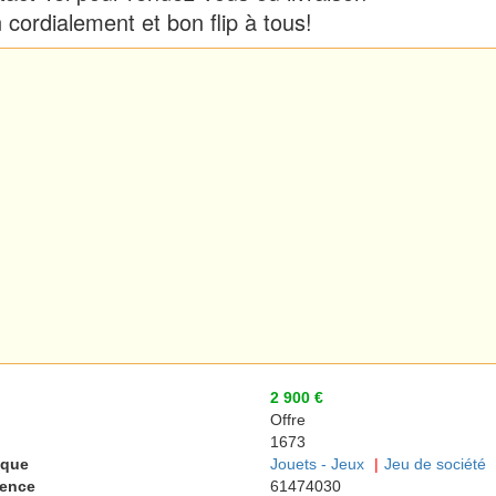
 cordialement et bon flip à tous!
2 900 €
Offre
1673
ique
Jouets - Jeux
Jeu de société
rence
61474030