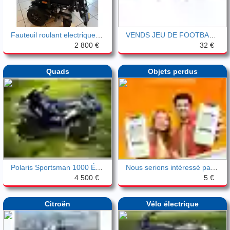
Fauteuil roulant electrique Ottobock
VENDS JEU DE FOOTBALL AMERICAIN
2 800 €
32 €
Quads
Objets perdus
Polaris Sportsman 1000 Édition High Lift
Nous serions intéressé par vos dettes
4 500 €
5 €
Citroën
Vélo électrique