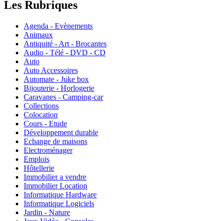
Les Rubriques
Agenda - Evènements
Animaux
Antiquité - Art - Brocantes
Audio - Télé - DVD - CD
Auto
Auto Accessoires
Automate - Juke box
Bijouterie - Horlogerie
Caravanes - Camping-car
Collections
Colocation
Cours - Etude
Développement durable
Echange de maisons
Electroménager
Emplois
Hôtellerie
Immobilier a vendre
Immobilier Location
Informatique Hardware
Informatique Logiciels
Jardin - Nature