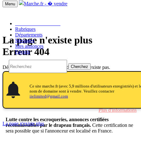
Menu
Passer une annonce!!
Rubriques
Départements
La page n'existe plus
Messages
Mes annonces
Erreur 404
Favoris
Cherchez
Désolé, la page que vous tentez d'afficher n'existe pas.
Pour aller sur la page d'accueil, Cliquez ici.
notifications
notifications
Ce site marche.fr (avec 5,9 millions d'utilisateurs enregistriés) et l
L'équipe Marche.fr
nom de domaine sont à vendre. Veuillez contacter
iielimited@gmail.com
Le drapeau français
Plus d'informations
Lutte contre les escroqueries, annonces certifiées
La page n'existe plus
reconnaissables par le drapeau français.
Cette certification ne
sera possible que si l'annonceur est localisé en France.