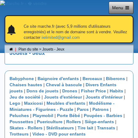
Menu
notifications
notifications
Ce site marche.fr (avec 5,9 millions d'utilisateurs
Plan du site > Jouets - Jeux
enregistriés) et le nom de domaine sont à vendre. Veuillez
contacter
iielimited@gmail.com
Tous les petites annonces dans la rubrique
Plan du site > Jouets - Jeux
Jouets - Jeux
Babyphone
|
Baignoire d'enfants
|
Berceaux
|
Biberons
|
Chaises hautes
|
Cheval à bascule
|
Divers Enfants
jouets
|
Dons de jouets
|
Drones
|
Fisher Price
|
Habits
|
Jeu de société
|
Jouets d'extérieur
|
Jouets d'intérieur
|
Lego
|
Maxicosi
|
Meubles d'enfants
|
Modélisme -
Miniatures - Figurines - Puzzle
|
Parcs
|
Patrons
|
Peluches
|
Playmobil
|
Porte Bébé
|
Poupées - Barbies
|
Poussettes
|
Puericulture
|
Rollers
|
Siège-enfants
|
Skates - Rollers
|
Stérilisateurs
|
Tire lait
|
Transats
|
Trotteurs
|
Video - DVD pour enfants