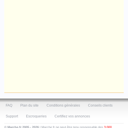
FAQ
Plan du site
Conditions générales
Conseils clients
Support
Escroqueries
Certifiez vos annonces
© Marche.fr 2005 - 2026
| Marche.fr ne peut être tenu responsable des
3 000