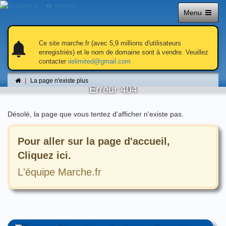
Menu
notifications
notifications
Ce site marche.fr (avec 5,9 millions d'utilisateurs
enregistriés) et le nom de domaine sont à vendre. Veuillez
contacter
iielimited@gmail.com
La page n'existe plus
La page n'existe plus
Erreur 404
Désolé, la page que vous tentez d'afficher n'existe pas.
Pour aller sur la page d'accueil,
Cliquez ici.
L'équipe Marche.fr