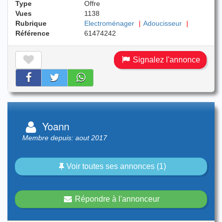
Type
Offre
Vues
1138
Rubrique
Electroménager
Adoucisseur
Référence
61474242
Signalez l'annonce
Yoann
Membre depuis: aout 2017
Voir toutes ses annonces (1)
Répondre à l'annonceur