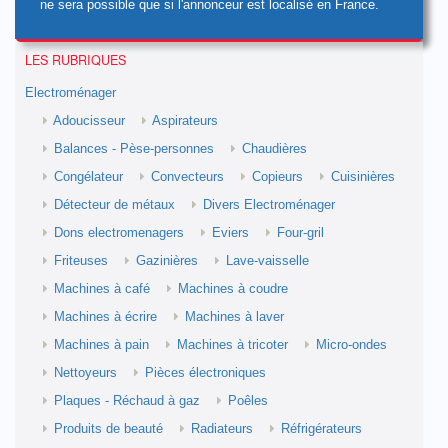
ne sera possible que si l'annonceur est localisé en France.
LES RUBRIQUES
Electroménager
Adoucisseur
Aspirateurs
Balances - Pèse-personnes
Chaudières
Congélateur
Convecteurs
Copieurs
Cuisinières
Détecteur de métaux
Divers Electroménager
Dons electromenagers
Eviers
Four-gril
Friteuses
Gazinières
Lave-vaisselle
Machines à café
Machines à coudre
Machines à écrire
Machines à laver
Machines à pain
Machines à tricoter
Micro-ondes
Nettoyeurs
Pièces électroniques
Plaques - Réchaud à gaz
Poêles
Produits de beauté
Radiateurs
Réfrigérateurs