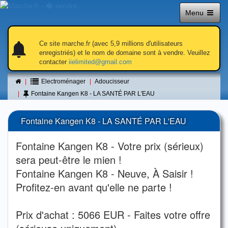
Menu
otifications
otifications_active
notifications
Ce site marche.fr (avec 5,9 millions d'utilisateurs
enregistriés) et le nom de domaine sont à vendre. Veuillez
contacter
iielimited@gmail.com
Petite annonce
Electroménager
Adoucisseur
Fontaine Kangen K8 - LA SANTÉ PAR L'EAU
Fontaine Kangen K8 - LA SANTÉ PAR L'EAU
Fontaine Kangen K8 - Votre prix (sérieux)
sera peut-être le mien !
Fontaine Kangen K8 - Neuve, À Saisir !
Profitez-en avant qu'elle ne parte !
Prix d'achat : 5066 EUR - Faites votre offre