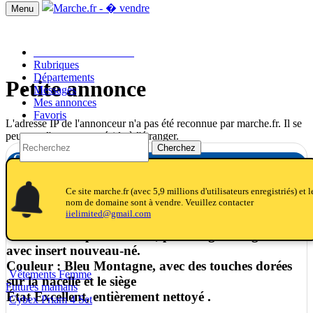
Menu
Passer une annonce!!
Rubriques
Départements
Petite annonce
Messages
Mes annonces
Favoris
L'adresse IP de l'annonceur n'a pas été reconnue par marche.fr. Il se
peut que l'annonceur réside à l'étranger.
Cherchez
Cybex Priam 4 Set
notifications
notifications
Ce site marche.fr (avec 5,9 millions d'utilisateurs enregistriés) et l
nom de domaine sont à vendre. Veuillez contacter
iielimited@gmail.com
Poussette Cybex Priam 4 avec détails dorés,
ensemble complet : nacelle, pack siège et siège auto
avec insert nouveau-né.
Couleur : Bleu Montagne, avec des touches dorées
Vêtements Femme
sur la nacelle et le siège
Futures mamans
État Excellent, entièrement nettoyé .
Cybex Priam 4 Set