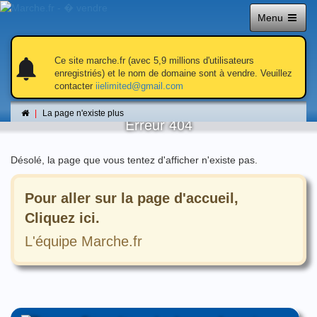
Menu
notifications
notifications
Ce site marche.fr (avec 5,9 millions d'utilisateurs
enregistriés) et le nom de domaine sont à vendre. Veuillez
contacter
iielimited@gmail.com
La page n'existe plus
La page n'existe plus
Erreur 404
Désolé, la page que vous tentez d'afficher n'existe pas.
Pour aller sur la page d'accueil,
Cliquez ici.
L'équipe Marche.fr