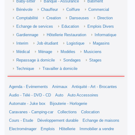
Baby-sitter
Banque - Assurance
Batiment
Bénévole
Chauffeur
Coiffure
Commercial
Comptabilité
Creation
Danseuses
Direction
Echange de services
Education
Emplois Divers
Gardiennage
Hôtellerie Restauration
Informatique
Interim
Job étudiant
Logistique
Magasins
Médical
Ménage
Modèles
Musiciens
Repassage à domicile
Sondages
Stages
Technique
Travailler à domicile
Agenda - Evènements
Animaux
Antiquité - Art - Brocantes
Audio - Télé - DVD - CD
Auto
Auto Accessoires
Automate - Juke box
Bijouterie - Horlogerie
Caravanes - Camping-car
Collections
Colocation
Cours - Etude
Développement durable
Echange de maisons
Electroménager
Emplois
Hôtellerie
Immobilier a vendre