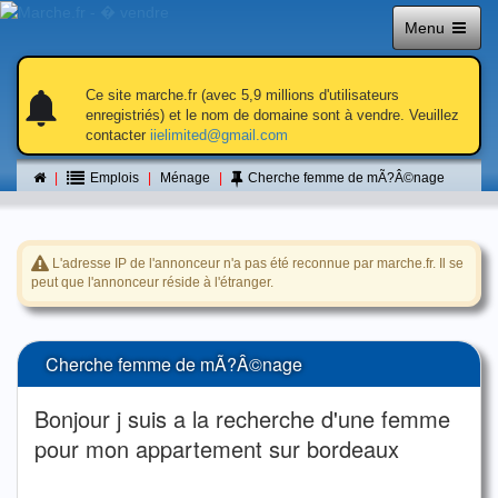
Menu
notifications
notifications
Ce site marche.fr (avec 5,9 millions d'utilisateurs
enregistriés) et le nom de domaine sont à vendre. Veuillez
contacter
iielimited@gmail.com
Petite annonce
Emplois
Ménage
Cherche femme de mÃ?Â©nage
L'adresse IP de l'annonceur n'a pas été reconnue par marche.fr. Il se
peut que l'annonceur réside à l'étranger.
Cherche femme de mÃ?Â©nage
Bonjour j suis a la recherche d'une femme
pour mon appartement sur bordeaux