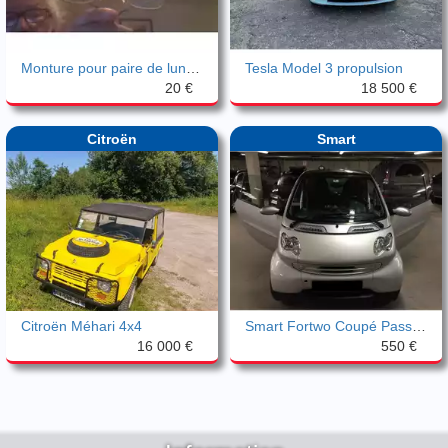
Monture pour paire de lunettes.
Tesla Model 3 propulsion
20 €
18 500 €
Citroën
Smart
Citroën Méhari 4x4
Smart Fortwo Coupé Passion
16 000 €
550 €