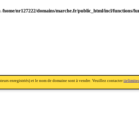
n
/home/nr127222/domains/marche.fr/public_html/incl/functions/fu
sateurs enregistriés) et le nom de domaine sont à vendre. Veuillez contacter
iielimit