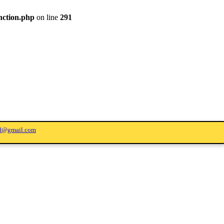
nction.php
on line
291
ed@gmail.com