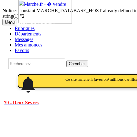
Notice
: Constant MARCHE_DATABASE_HOST already defined i
string(1) "2"
Menu
Passer une annonce!!
Rubriques
Départements
Messages
Mes annonces
Favoris
Cherchez
notifications
notifications
Ce site marche.fr (avec 5,9 millions d'utili
79 - Deux Sevres