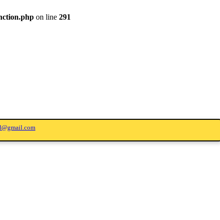
nction.php
on line
291
ed@gmail.com