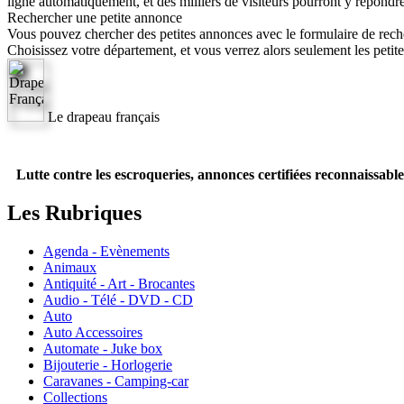
ligne automatiquement, et des milliers de visiteurs pourront y répondre.
Rechercher une petite annonce
Vous pouvez chercher des petites annonces avec le formulaire de reche
Choisissez votre département, et vous verrez alors seulement les petit
Le drapeau français
Lutte contre les escroqueries, annonces certifiées reconnaissable
Les Rubriques
Agenda - Evènements
Animaux
Antiquité - Art - Brocantes
Audio - Télé - DVD - CD
Auto
Auto Accessoires
Automate - Juke box
Bijouterie - Horlogerie
Caravanes - Camping-car
Collections