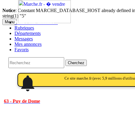
Notice
: Constant MARCHE_DATABASE_HOST already defined i
string(1) "5"
Menu
Passer une annonce!!
Rubriques
Départements
Messages
Mes annonces
Favoris
Cherchez
notifications
notifications_active
notifications
Ce site marche.fr (avec 5,9 millions d'utili
63 - Puy de Dome