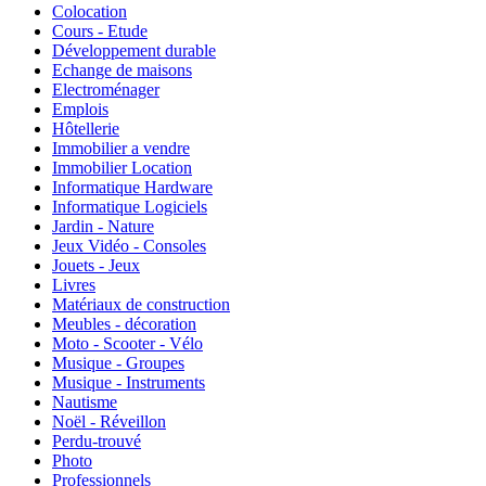
Colocation
Cours - Etude
Développement durable
Echange de maisons
Electroménager
Emplois
Hôtellerie
Immobilier a vendre
Immobilier Location
Informatique Hardware
Informatique Logiciels
Jardin - Nature
Jeux Vidéo - Consoles
Jouets - Jeux
Livres
Matériaux de construction
Meubles - décoration
Moto - Scooter - Vélo
Musique - Groupes
Musique - Instruments
Nautisme
Noël - Réveillon
Perdu-trouvé
Photo
Professionnels