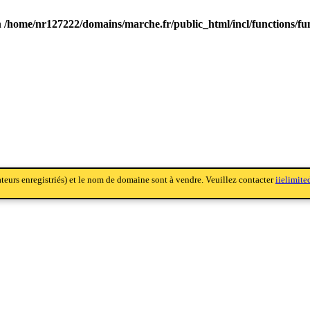
n
/home/nr127222/domains/marche.fr/public_html/incl/functions/fu
sateurs enregistriés) et le nom de domaine sont à vendre. Veuillez contacter
iielimit