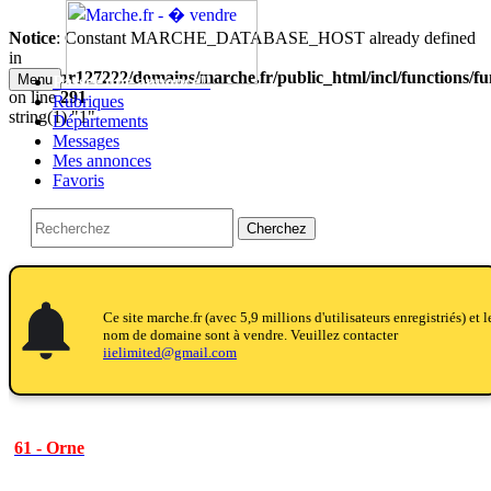
Notice
: Constant MARCHE_DATABASE_HOST already defined
in
/home/nr127222/domains/marche.fr/public_html/incl/functions/f
Menu
Passer une annonce!!
on line
291
Rubriques
string(1) "1"
Départements
Messages
Mes annonces
Favoris
Cherchez
notifications
notifications
Ce site marche.fr (avec 5,9 millions d'utilisateurs enregistriés) et l
nom de domaine sont à vendre. Veuillez contacter
iielimited@gmail.com
61 - Orne