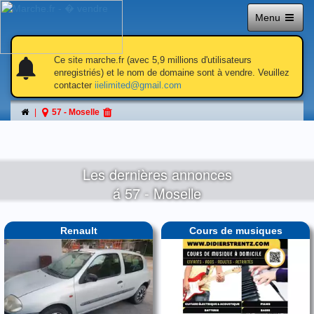
Menu
Notice
: Constant MARCHE_DATABASE_HOST already defined in
/home/nr127222/domains/marche.fr/public_html/incl/functions/fu
on line
291
notifications
notifications
Ce site marche.fr (avec 5,9 millions d'utilisateurs
string(1) "2"
enregistriés) et le nom de domaine sont à vendre. Veuillez
contacter
iielimited@gmail.com
57 - Moselle
Les dernières annonces
á 57 - Moselle
Renault
Cours de musiques