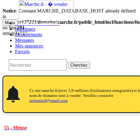
Notice
: Constant MARCHE_DATABASE_HOST already defined
in
/home/nr127222/domains/marche.fr/public_html/incl/functions/f
Menu
Passer une annonce!!
on line
291
Rubriques
string(1) "1"
Départements
Messages
Mes annonces
Favoris
Cherchez
notifications
notifications
Ce site marche.fr (avec 5,9 millions d'utilisateurs enregistriés) et l
nom de domaine sont à vendre. Veuillez contacter
iielimited@gmail.com
55 - Meuse