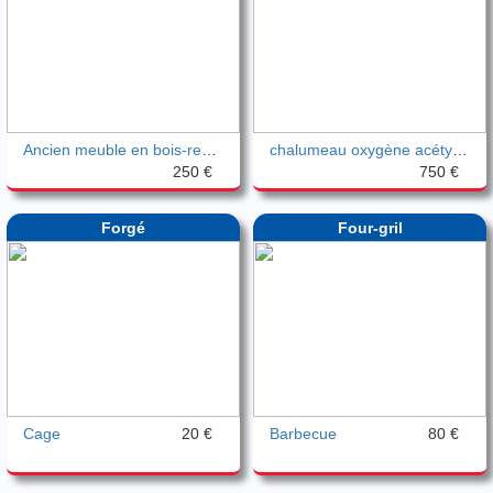
Ancien meuble en bois-restauration-1900
chalumeau oxygène acétylène
250 €
750 €
Forgé
Four-gril
Cage
20 €
Barbecue
80 €