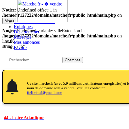
Notice
: Undefined offset: 1 in
/home/nr127222/domains/marche.fr/public_html/main.php
on
line
27
Menu
Passer une annonce!!
Rubriques
Notice
: Undefined variable: villeExtension in
Départements
/home/nr127222/domains/marche.fr/public_html/main.php
on
Messages
line
86
Mes annonces
string(1) "6"
Favoris
Cherchez
otifications
otifications_active
otifications
Ce site marche.fr (avec 5,9 millions d'utilisateurs enregistriés) et l
nom de domaine sont à vendre. Veuillez contacter
iielimited@gmail.com
44 - Loire Atlantique