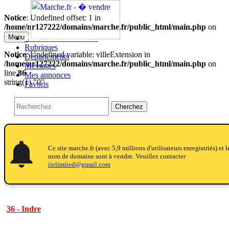
Notice
: Undefined offset: 1 in
/home/nr127222/domains/marche.fr/public_html/main.php
on
line
27
Menu
Passer une annonce!!
Rubriques
Notice
: Undefined variable: villeExtension in
Départements
/home/nr127222/domains/marche.fr/public_html/main.php
on
Messages
line
86
Mes annonces
string(1) "0"
Favoris
Cherchez
notifications
notifications
Ce site marche.fr (avec 5,9 millions d'utilisateurs enregistriés) et l
nom de domaine sont à vendre. Veuillez contacter
iielimited@gmail.com
36 - Indre