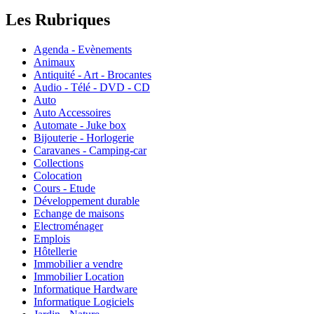
Les Rubriques
Agenda - Evènements
Animaux
Antiquité - Art - Brocantes
Audio - Télé - DVD - CD
Auto
Auto Accessoires
Automate - Juke box
Bijouterie - Horlogerie
Caravanes - Camping-car
Collections
Colocation
Cours - Etude
Développement durable
Echange de maisons
Electroménager
Emplois
Hôtellerie
Immobilier a vendre
Immobilier Location
Informatique Hardware
Informatique Logiciels