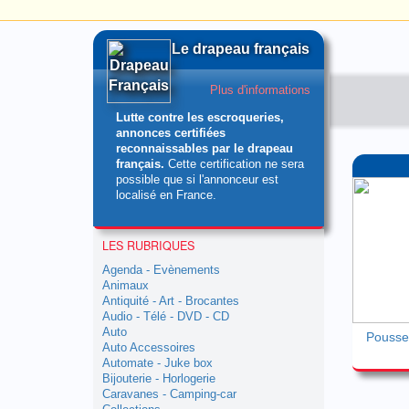
Le drapeau français
Plus d'informations
Lutte contre les escroqueries,
annonces certifiées
reconnaissables par le drapeau
français.
Cette certification ne sera
possible que si l'annonceur est
localisé en France.
LES RUBRIQUES
Agenda - Evènements
Animaux
Antiquité - Art - Brocantes
Audio - Télé - DVD - CD
Auto
Auto Accessoires
Automate - Juke box
Bijouterie - Horlogerie
Caravanes - Camping-car