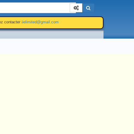
Cherchez
lez contacter
iielimited@gmail.com