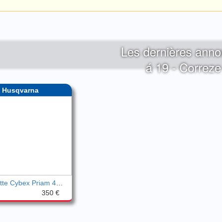
Les dernières ann
á 19 - Correze
Husqvarna
Poussette Cybex Priam 4 noire
350 €