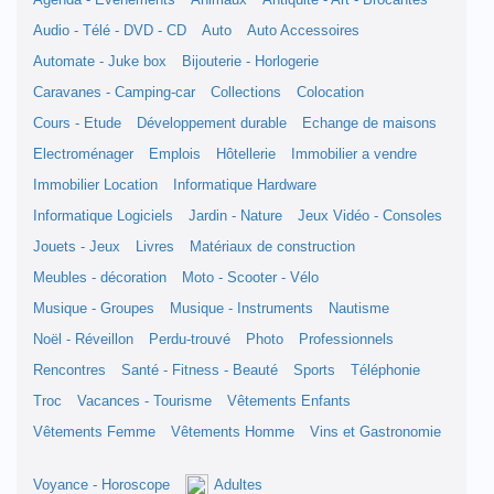
Agenda - Evènements
Animaux
Antiquité - Art - Brocantes
Audio - Télé - DVD - CD
Auto
Auto Accessoires
Automate - Juke box
Bijouterie - Horlogerie
Caravanes - Camping-car
Collections
Colocation
Cours - Etude
Développement durable
Echange de maisons
Electroménager
Emplois
Hôtellerie
Immobilier a vendre
Immobilier Location
Informatique Hardware
Informatique Logiciels
Jardin - Nature
Jeux Vidéo - Consoles
Jouets - Jeux
Livres
Matériaux de construction
Meubles - décoration
Moto - Scooter - Vélo
Musique - Groupes
Musique - Instruments
Nautisme
Noël - Réveillon
Perdu-trouvé
Photo
Professionnels
Rencontres
Santé - Fitness - Beauté
Sports
Téléphonie
Troc
Vacances - Tourisme
Vêtements Enfants
Vêtements Femme
Vêtements Homme
Vins et Gastronomie
Voyance - Horoscope
Adultes