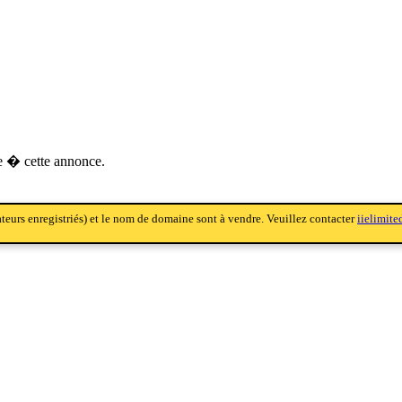
 � cette annonce.
sateurs enregistriés) et le nom de domaine sont à vendre. Veuillez contacter
iielimit