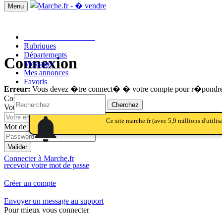
Menu
Passer une annonce!!
Rubriques
Départements
Connexion
Messages
Mes annonces
Favoris
Erreur:
Vous devez �tre connect� � votre compte pour r�pondre
Connecter à Marche.fr
Cherchez
Votre email
notifications
notifications
Ce site marche.fr (avec 5,9 millions d'utili
Mot de passe
Valider
Connecter à Marche.fr
recevoir votre mot de passe
Créer un compte
Envoyer un message au support
Pour mieux vous connecter