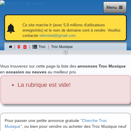
Menu
notifications
notifications
Ce site marche.fr (avec 5,9 millions d'utilisateurs
enregistriés) et le nom de domaine sont à vendre. Veuillez
contacter
iielimited@gmail.com
Troc Musique
Troc
Troc Musique
á
Vous trouverez sur cette page la liste des
annonces Troc Musique
en
occasion ou neuves
au meilleur prix
La rubrique est vide!
Pour passer une petite annonce gratuite
"Cherche Troc
Musique"
, ou bien pour vendre ou acheter des Troc Musique neuf