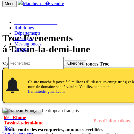
Menu
Passer une annonce!!
Rubriques
Départements
Troc Evènements
Messages
Mes annonces
á Tassin-la-demi-lune
Favoris
Cherchez
Vous trouverez sur cette page la liste des
annonces Troc
Evènements
en
occasion ou neuves
au meilleur prix
notifications
notifications
La rubrique est vide!
Ce site marche.fr (avec 5,9 millions d'utilisateurs enregistriés) et l
nom de domaine sont à vendre. Veuillez contacter
Pour passer une petite annonce gratuite
"Cherche Troc
iielimited@gmail.com
Evènements"
, ou bien pour vendre ou acheter des Troc Evènements
neuf ou d'occasion
cliquez ici
Le drapeau français
69 - Rhône
Plus d'informations
Tassin-la-demi-lune
Troc
Lutte contre les escroqueries, annonces certifiées
Troc Evènements