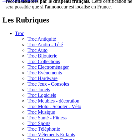
reconnaissables par le drapeau français.
Cette certification ne
sera possible que si l'annonceur est localisé en France.
Les Rubriques
Troc
Troc Antiquité
Troc Audio - Télé
Troc Auto
Troc Bijouterie
Troc Collections
Troc Electroménager
Troc Evènements
Troc Hardware
Troc Jeux - Consoles
Troc Jouets
Troc Logiciels
Troc Meubles - décoration
Troc Moto - Scooter - Vélo
Troc Musique
Troc Santé - Fitness
Troc Sports
Troc Téléphonie
Troc Vêtements Enfants