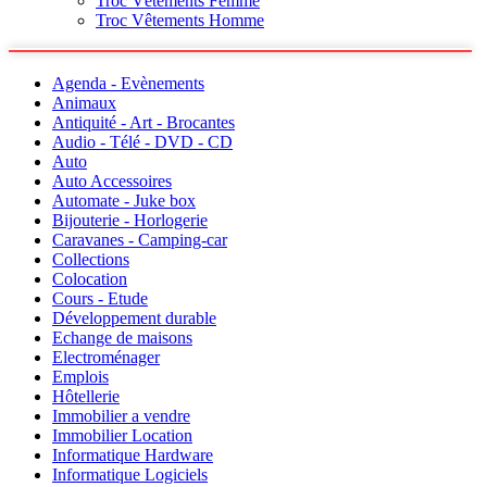
Troc Vêtements Femme
Troc Vêtements Homme
Agenda - Evènements
Animaux
Antiquité - Art - Brocantes
Audio - Télé - DVD - CD
Auto
Auto Accessoires
Automate - Juke box
Bijouterie - Horlogerie
Caravanes - Camping-car
Collections
Colocation
Cours - Etude
Développement durable
Echange de maisons
Electroménager
Emplois
Hôtellerie
Immobilier a vendre
Immobilier Location
Informatique Hardware
Informatique Logiciels