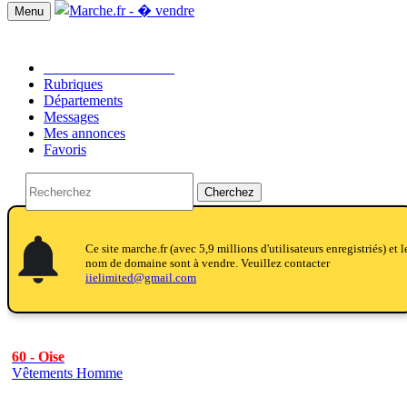
Menu
Passer une annonce!!
Rubriques
Départements
Messages
Mes annonces
Favoris
Cherchez
notifications
notifications
Ce site marche.fr (avec 5,9 millions d'utilisateurs enregistriés) et l
nom de domaine sont à vendre. Veuillez contacter
iielimited@gmail.com
60 - Oise
Vêtements Homme