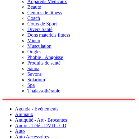
Appareils Médicaux
Beauté
Centres de fitness
Coach
Cours de Sport
Divers Santé
Dons materiels fitness
Mincir
Musculation
Ongles
Phobie - Angoisse
Produits de santé
Sauna
Savons
Solarium
Spa
Thalassothérapie
Agenda - Evènements
Animaux
Antiquité - Art - Brocantes
Audio - Télé - DVD - CD
Auto
Auto Accessoires