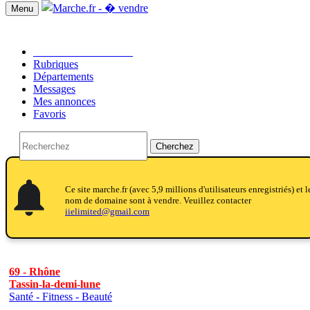
Menu
Passer une annonce!!
Rubriques
Départements
Messages
Mes annonces
Favoris
Cherchez
notifications
notifications
Ce site marche.fr (avec 5,9 millions d'utilisateurs enregistriés) et l
nom de domaine sont à vendre. Veuillez contacter
iielimited@gmail.com
69 - Rhône
Tassin-la-demi-lune
Santé - Fitness - Beauté