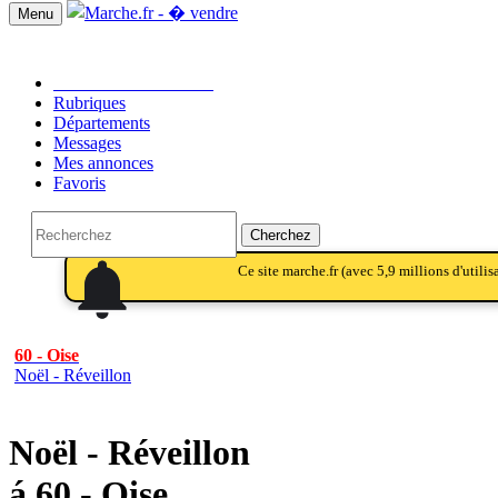
Menu
Passer une annonce!!
Rubriques
Départements
Messages
Mes annonces
Favoris
Cherchez
notifications
notifications
Ce site marche.fr (avec 5,9 millions d'utili
60 - Oise
Noël - Réveillon
Noël - Réveillon
á 60 - Oise