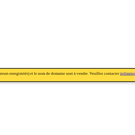
sateurs enregistriés) et le nom de domaine sont à vendre. Veuillez contacter
iielimit