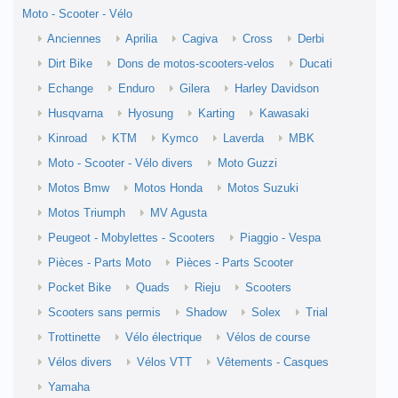
Moto - Scooter - Vélo
Anciennes
Aprilia
Cagiva
Cross
Derbi
Dirt Bike
Dons de motos-scooters-velos
Ducati
Echange
Enduro
Gilera
Harley Davidson
Husqvarna
Hyosung
Karting
Kawasaki
Kinroad
KTM
Kymco
Laverda
MBK
Moto - Scooter - Vélo divers
Moto Guzzi
Motos Bmw
Motos Honda
Motos Suzuki
Motos Triumph
MV Agusta
Peugeot - Mobylettes - Scooters
Piaggio - Vespa
Pièces - Parts Moto
Pièces - Parts Scooter
Pocket Bike
Quads
Rieju
Scooters
Scooters sans permis
Shadow
Solex
Trial
Trottinette
Vélo électrique
Vélos de course
Vélos divers
Vélos VTT
Vêtements - Casques
Yamaha