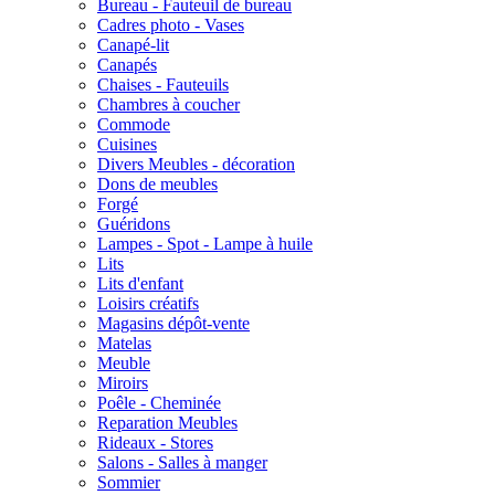
Bureau - Fauteuil de bureau
Cadres photo - Vases
Canapé-lit
Canapés
Chaises - Fauteuils
Chambres à coucher
Commode
Cuisines
Divers Meubles - décoration
Dons de meubles
Forgé
Guéridons
Lampes - Spot - Lampe à huile
Lits
Lits d'enfant
Loisirs créatifs
Magasins dépôt-vente
Matelas
Meuble
Miroirs
Poêle - Cheminée
Reparation Meubles
Rideaux - Stores
Salons - Salles à manger
Sommier