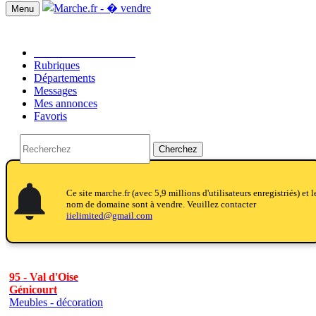
Menu
Passer une annonce!!
Rubriques
Départements
Messages
Mes annonces
Favoris
Cherchez
notifications
notifications
Ce site marche.fr (avec 5,9 millions d'utilisateurs enregistriés) et l
nom de domaine sont à vendre. Veuillez contacter
iielimited@gmail.com
95 - Val d'Oise
Génicourt
Meubles - décoration