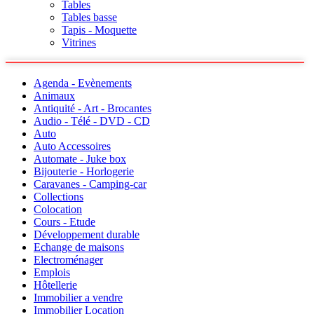
Tables
Tables basse
Tapis - Moquette
Vitrines
Agenda - Evènements
Animaux
Antiquité - Art - Brocantes
Audio - Télé - DVD - CD
Auto
Auto Accessoires
Automate - Juke box
Bijouterie - Horlogerie
Caravanes - Camping-car
Collections
Colocation
Cours - Etude
Développement durable
Echange de maisons
Electroménager
Emplois
Hôtellerie
Immobilier a vendre
Immobilier Location